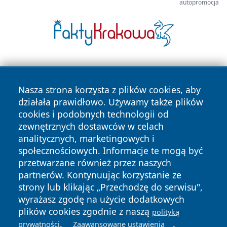
autopromocja
Nasza strona korzysta z plików cookies, aby
działała prawidłowo. Używamy także plików
cookies i podobnych technologii od
zewnętrznych dostawców w celach
Copyright © 2026 echowarszawy.pl Wszystkie prawa
analitycznych, marketingowych i
zastrzeżone.
społecznościowych. Informacje te mogą być
przetwarzane również przez naszych
partnerów. Kontynuując korzystanie ze
Polityka
Polityka
News
Autorzy
strony lub klikając „Przechodzę do serwisu",
Prywatności
Cookies
wyrażasz zgodę na użycie dodatkowych
plików cookies zgodnie z naszą
polityką
.
.
prywatności
Zaawansowane ustawienia