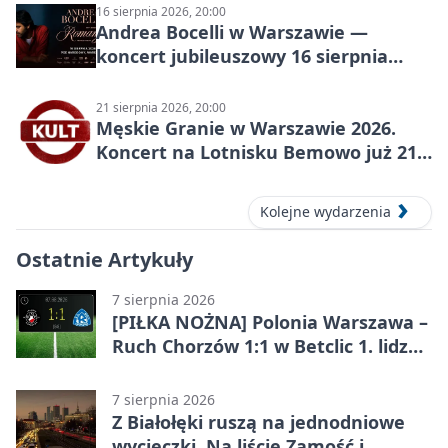
16 sierpnia 2026, 20:00
Andrea Bocelli w Warszawie —
koncert jubileuszowy 16 sierpnia
2026
21 sierpnia 2026, 20:00
Męskie Granie w Warszawie 2026.
Koncert na Lotnisku Bemowo już 21
sierpnia
Kolejne wydarzenia
Ostatnie Artykuły
7 sierpnia 2026
[PIŁKA NOŻNA] Polonia Warszawa –
Ruch Chorzów 1:1 w Betclic 1. lidze.
Lider stracił punkty u siebie
7 sierpnia 2026
Z Białołęki ruszą na jednodniowe
wycieczki. Na liście Zamość i