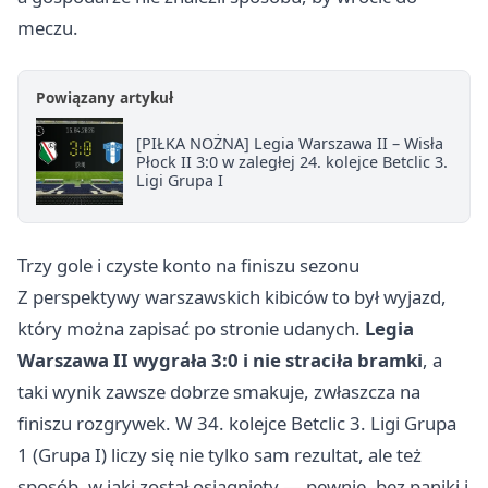
meczu.
Powiązany artykuł
[PIŁKA NOŻNA] Legia Warszawa II – Wisła
Płock II 3:0 w zaległej 24. kolejce Betclic 3.
Ligi Grupa I
Trzy gole i czyste konto na finiszu sezonu
Z perspektywy warszawskich kibiców to był wyjazd,
który można zapisać po stronie udanych.
Legia
Warszawa II wygrała 3:0 i nie straciła bramki
, a
taki wynik zawsze dobrze smakuje, zwłaszcza na
finiszu rozgrywek. W 34. kolejce Betclic 3. Ligi Grupa
1 (Grupa I) liczy się nie tylko sam rezultat, ale też
sposób, w jaki został osiągnięty — pewnie, bez paniki i