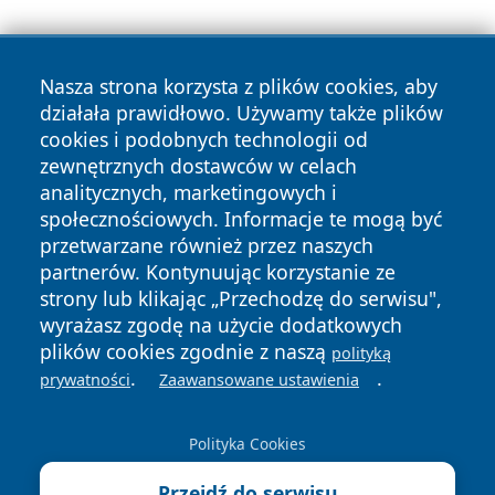
Nasza strona korzysta z plików cookies, aby
działała prawidłowo. Używamy także plików
cookies i podobnych technologii od
zewnętrznych dostawców w celach
Copyright © 2026 echowarszawy.pl Wszystkie prawa
analitycznych, marketingowych i
zastrzeżone.
społecznościowych. Informacje te mogą być
przetwarzane również przez naszych
partnerów. Kontynuując korzystanie ze
Polityka
Polityka
News
Autorzy
strony lub klikając „Przechodzę do serwisu",
Prywatności
Cookies
wyrażasz zgodę na użycie dodatkowych
plików cookies zgodnie z naszą
polityką
.
.
prywatności
Zaawansowane ustawienia
Polityka Cookies
Przejdź do serwisu