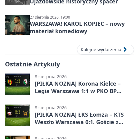
Ujazdowskie historyczny spacer
27 sierpnia 2026, 19:00
WARSZAWA! KAROL KOPIEC – nowy
materiał komediowy
Kolejne wydarzenia
Ostatnie Artykuły
8 sierpnia 2026
[PIŁKA NOŻNA] Korona Kielce –
Legia Warszawa 1:1 w PKO BP
Ekstraklasie. Goście wypuścili
zwycięstwo z rąk
8 sierpnia 2026
[PIŁKA NOŻNA] ŁKS Łomża – KTS
Weszło Warszawa 0:1. Goście z
Warszawy z ważnym zwycięstwem
w Betclic 3. Lidze Grupa 1 (Grupa I)
8 sierpnia 2026