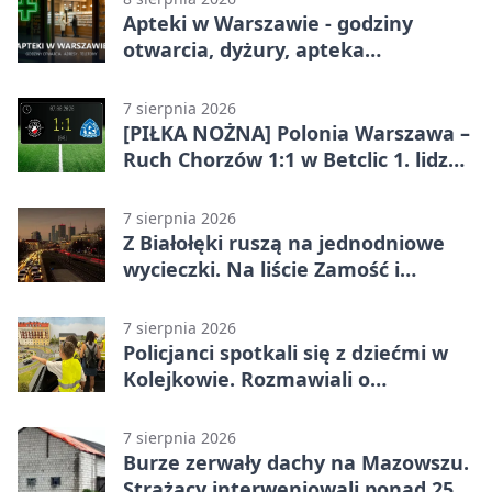
Apteki w Warszawie - godziny
otwarcia, dyżury, apteka
całodobowa
7 sierpnia 2026
[PIŁKA NOŻNA] Polonia Warszawa –
Ruch Chorzów 1:1 w Betclic 1. lidze.
Lider stracił punkty u siebie
7 sierpnia 2026
Z Białołęki ruszą na jednodniowe
wycieczki. Na liście Zamość i
Kraków
7 sierpnia 2026
Policjanci spotkali się z dziećmi w
Kolejkowie. Rozmawiali o
wakacyjnych zagrożeniach
7 sierpnia 2026
Burze zerwały dachy na Mazowszu.
Strażacy interweniowali ponad 250