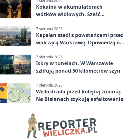
7 sierpnia 2026
Kokaina w akumulatorach
wózków widłowych. Sześć
zatrzymań w pięciu
województwach
7 sierpnia 2026
Kapelan szedł z powstańcami przez
walczącą Warszawę. Opowiedzą o
nim w muzeum
7 sierpnia 2026
Iskry w tunelach. W Warszawie
szlifują ponad 50 kilometrów szyn
7 sierpnia 2026
Wisłostrada przed kolejną zmianą.
Na Bielanach szykują asfaltowanie