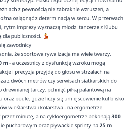
ażdy stereotyp. Hasło tegorocznej edycji mówi samo
ieżniach z pewnością nie zabraknie wzruszeń, a
można osiągnąć z determinacją w sercu. W przerwach
 rytm imprezy wyznaczą młodzi tancerze z Klubu
 dla publiczności. 💃
 się zawodnicy
nia, że sportowa rywalizacja ma wiele twarzy.
0 m
- a uczestnicy z dysfunkcją wzroku mogą
kcje i precyzja przyjdą do głosu w strzałach na
sza z dwóch metrów czy serwisach siatkarskich do
 drewnianej tarczy, pchnięć piłką palantową na
oraz boule, gdzie liczy się umiejscowienie kul blisko
ów wioślarstwa i kolarstwa - na ergometrze
ć przez minutę, a na cykloergometrze pokonają
300
mie pucharowym oraz pływackie sprinty na
25 m