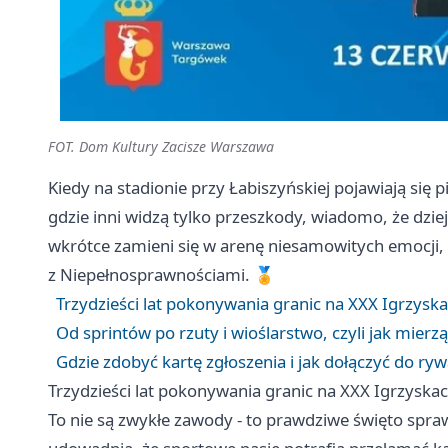
FOT. Dom Kultury Zacisze Warszawa
Kiedy na stadionie przy Łabiszyńskiej pojawiają się
gdzie inni widzą tylko przeszkody, wiadomo, że dzi
wkrótce zamieni się w arenę niesamowitych emocji, 
z Niepełnosprawnościami. 🏅
Trzydzieści lat pokonywania granic na XXX Igrzysk
Od sprintów po rzuty i wioślarstwo, czyli jak mierz
Gdzie zdobyć kartę zgłoszenia i jak dołączyć do rywa
Trzydzieści lat pokonywania granic na XXX Igrzyska
To nie są zwykłe zawody - to prawdziwe święto spraw