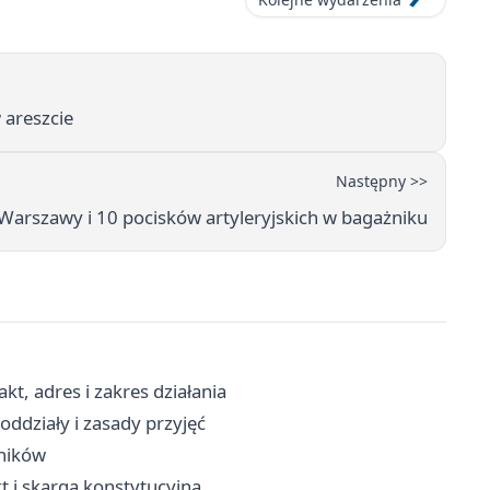
 areszcie
Następny >>
arszawy i 10 pocisków artyleryjskich w bagażniku
t, adres i zakres działania
ddziały i zasady przyjęć
lników
t i skarga konstytucyjna