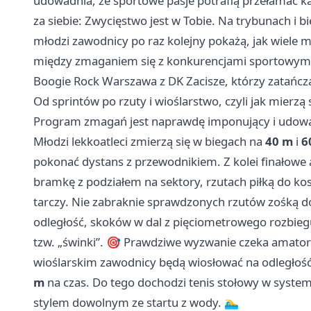
udowadnia, że sportowe pasje potrafią przełamać k
za siebie: Zwycięstwo jest w Tobie. Na trybunach i b
młodzi zawodnicy po raz kolejny pokażą, jak wiele 
między zmaganiem się z konkurencjami sportowymi,
Boogie Rock Warszawa z DK Zacisze, którzy zatańczą
Od sprintów po rzuty i wioślarstwo, czyli jak mierzą
Program zmagań jest naprawdę imponujący i udowad
Młodzi lekkoatleci zmierzą się w biegach na
40 m
i
6
pokonać dystans z przewodnikiem. Z kolei finałowe a
bramkę z podziałem na sektory, rzutach piłką do ko
tarczy. Nie zabraknie sprawdzonych rzutów zośką do
odległość, skoków w dal z pięciometrowego rozbiegu 
tzw. „świnki”. 🎯 Prawdziwe wyzwanie czeka amator
wioślarskim zawodnicy będą wiosłować na odległoś
m
na czas. Do tego dochodzi tenis stołowy w syste
stylem dowolnym ze startu z wody. 🏊‍♂️