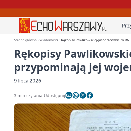
Prz
Strona główna
Wiadomości
Rękopisy Pawlikowskiej-Jasnorzewskiej w BN 
Rękopisy Pawlikowski
przypominają jej woje
9 lipca 2026
3 min czytania
Udostępnij