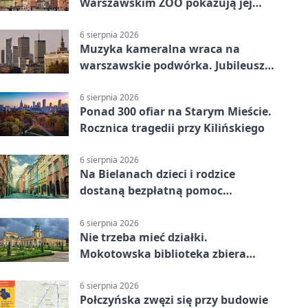
Warszawskim ZOO pokazują jej
szkielet z druku 3D
6 sierpnia 2026
Muzyka kameralna wraca na
warszawskie podwórka. Jubileusz
WarszeMuzik
6 sierpnia 2026
Ponad 300 ofiar na Starym Mieście.
Rocznica tragedii przy Kilińskiego
6 sierpnia 2026
Na Bielanach dzieci i rodzice
dostaną bezpłatną pomoc
psychologiczną
6 sierpnia 2026
Nie trzeba mieć działki.
Mokotowska biblioteka zbiera
historie zieleni
6 sierpnia 2026
Połczyńska zwęzi się przy budowie