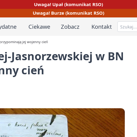
Uwaga! Upał (komunikat RSO)
Uwaga! Burze (komunikat RSO)
ydatne
Ciekawe
Zobacz
Kontakt
przypominają jej wojenny cień
ej-Jasnorzewskiej w BN
nny cień