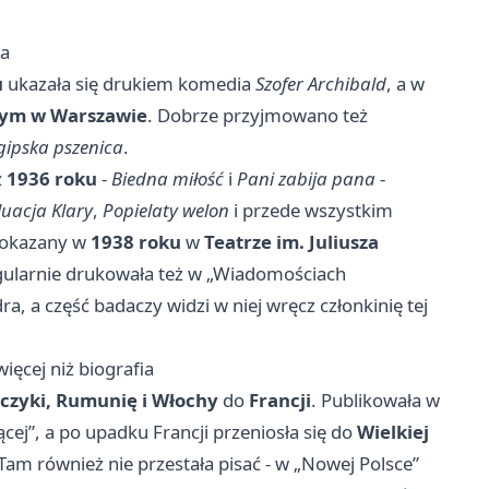
ia
u
ukazała się drukiem komedia
Szofer Archibald
, a w
łym w Warszawie
. Dobrze przyjmowano też
gipska pszenica
.
z
1936 roku
-
Biedna miłość
i
Pani zabija pana
-
uacja Klary
,
Popielaty welon
i przede wszystkim
 pokazany w
1938 roku
w
Teatrze im. Juliusza
ularnie drukowała też w „Wiadomościach
ra, a część badaczy widzi w niej wręcz członkinię tej
ięcej niż biografia
zczyki, Rumunię i Włochy
do
Francji
. Publikowała w
cej”, a po upadku Francji przeniosła się do
Wielkiej
 Tam również nie przestała pisać - w „Nowej Polsce”