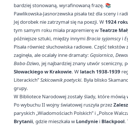
bardziej stonowaną, wyrafinowaną frazę. 📚
Pawlikowska-Jasnorzewska pisała też dla sceny i rad
Jej dorobek nie zatrzymał się na poezji. W
1924 rok
tym samym roku miała prapremierę w
Teatrze Ma
późniejsze sztuki, między innymi
Bracia syjamscy
i
E
Pisała również słuchowiska radiowe. Część tekstów 
zaginęła, ale ocalały inne dramaty:
Gąsiornica
,
Dewal
Baba-Dziwo
, jej najbardziej znany utwór sceniczny,
Słowackiego w Krakowie
. W
latach 1938-1939
reg
Literackich”
Szkicownik poetycki
. Była blisko Skamand
grupy.
W Bibliotece Narodowej zostały ślady, które mówią w
Po wybuchu II wojny światowej ruszyła przez
Zales
paryskich „Wiadomościach Polskich” i „Polsce Walczą
Brytanii
, gdzie mieszkała w
Londynie
i
Blackpool
.