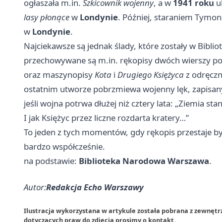
ogłaszała m.in.
Szkicownik wojenny
, a w
1941 roku
uk
lasy płonące
w
Londynie
. Później, staraniem Tymo
w
Londynie
.
Najciekawsze są jednak ślady, które zostały w Bibl
przechowywane są m.in. rękopisy dwóch wierszy po
oraz maszynopisy
Kota
i
Drugiego Księżyca
z odręczn
ostatnim utworze pobrzmiewa wojenny lęk, zapisany
jeśli wojna potrwa dłużej niż cztery lata: „Ziemia st
I jak Księżyc przez liczne rozdarta kratery…”
To jeden z tych momentów, gdy rękopis przestaje
bardzo współcześnie.
na podstawie:
Biblioteka Narodowa Warszawa
.
Autor:
Redakcja Echo Warszawy
Ilustracja wykorzystana w artykule została pobrana z zewnęt
dotyczących praw do zdjęcia prosimy o
kontakt
.