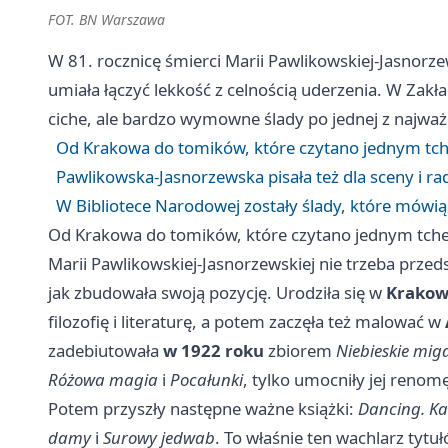
FOT. BN Warszawa
W 81. rocznicę śmierci Marii Pawlikowskiej-Jasnorz
umiała łączyć lekkość z celnością uderzenia. W Zakła
ciche, ale bardzo wymowne ślady po jednej z najwa
Od Krakowa do tomików, które czytano jednym t
Pawlikowska-Jasnorzewska pisała też dla sceny i ra
W Bibliotece Narodowej zostały ślady, które mówią 
Od Krakowa do tomików, które czytano jednym tc
Marii Pawlikowskiej-Jasnorzewskiej nie trzeba prze
jak zbudowała swoją pozycję. Urodziła się w
Krakowi
filozofię i literaturę, a potem zaczęła też malować w
zadebiutowała
w 1922 roku
zbiorem
Niebieskie mig
Różowa magia
i
Pocałunki
, tylko umocniły jej renom
Potem przyszły następne ważne książki:
Dancing. Ka
damy
i
Surowy jedwab
. To właśnie ten wachlarz tytuł