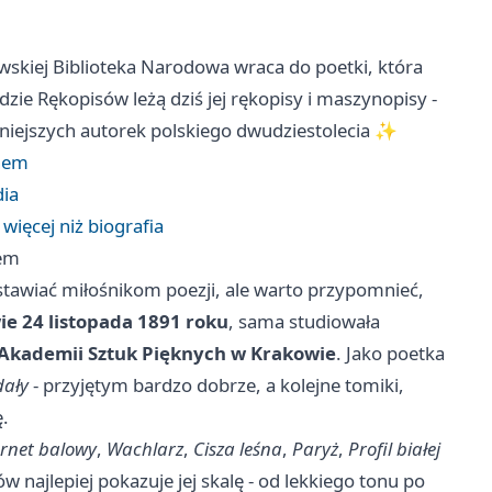
ewskiej Biblioteka Narodowa wraca do poetki, która
dzie Rękopisów leżą dziś jej rękopisy i maszynopisy -
żniejszych autorek polskiego dwudziestolecia ✨
chem
dia
więcej niż biografia
hem
dstawiać miłośnikom poezji, ale warto przypomnieć,
e 24 listopada 1891 roku
, sama studiowała
Akademii Sztuk Pięknych w Krakowie
. Jako poetka
dały
- przyjętym bardzo dobrze, a kolejne tomiki,
ę.
rnet balowy
,
Wachlarz
,
Cisza leśna
,
Paryż
,
Profil białej
ów najlepiej pokazuje jej skalę - od lekkiego tonu po