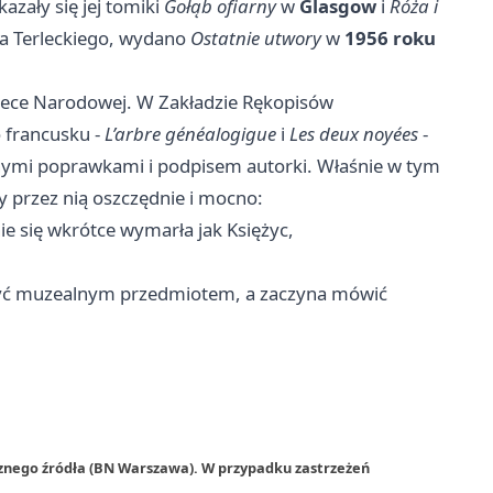
azały się jej tomiki
Gołąb ofiarny
w
Glasgow
i
Róża i
na Terleckiego, wydano
Ostatnie utwory
w
1956 roku
iotece Narodowej. W Zakładzie Rękopisów
 francusku -
L’arbre généalogigue
i
Les deux noyées
-
ymi poprawkami i podpisem autorki. Właśnie w tym
 przez nią oszczędnie i mocno:
anie się wkrótce wymarła jak Księżyc,
 być muzealnym przedmiotem, a zaczyna mówić
rznego źródła (BN Warszawa). W przypadku zastrzeżeń