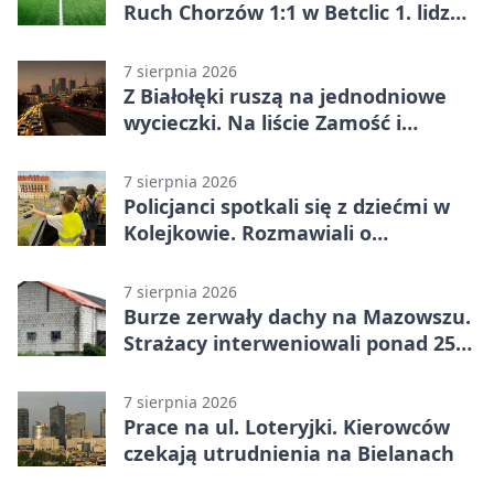
Ruch Chorzów 1:1 w Betclic 1. lidze.
Lider stracił punkty u siebie
7 sierpnia 2026
Z Białołęki ruszą na jednodniowe
wycieczki. Na liście Zamość i
Kraków
7 sierpnia 2026
Policjanci spotkali się z dziećmi w
Kolejkowie. Rozmawiali o
wakacyjnych zagrożeniach
7 sierpnia 2026
Burze zerwały dachy na Mazowszu.
Strażacy interweniowali ponad 250
razy
7 sierpnia 2026
Prace na ul. Loteryjki. Kierowców
czekają utrudnienia na Bielanach