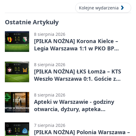
Kolejne wydarzenia
Ostatnie Artykuły
8 sierpnia 2026
[PIŁKA NOŻNA] Korona Kielce –
Legia Warszawa 1:1 w PKO BP
Ekstraklasie. Goście wypuścili
zwycięstwo z rąk
8 sierpnia 2026
[PIŁKA NOŻNA] ŁKS Łomża – KTS
Weszło Warszawa 0:1. Goście z
Warszawy z ważnym zwycięstwem
w Betclic 3. Lidze Grupa 1 (Grupa I)
8 sierpnia 2026
Apteki w Warszawie - godziny
otwarcia, dyżury, apteka
całodobowa
7 sierpnia 2026
[PIŁKA NOŻNA] Polonia Warszawa –