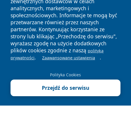
zewnętrznych dostawców w celach
analitycznych, marketingowych i
społecznościowych. Informacje te mogą być
przetwarzane również przez naszych
partnerów. Kontynuując korzystanie ze
Copyright © 2026 echowarszawy.pl Wszystkie prawa
zastrzeżone.
strony lub klikając „Przechodzę do serwisu",
wyrażasz zgodę na użycie dodatkowych
plików cookies zgodnie z naszą
polityką
Polityka
Polityka
.
.
prywatności
Zaawansowane ustawienia
News
Autorzy
Prywatności
Cookies
Polityka Cookies
Przejdź do serwisu