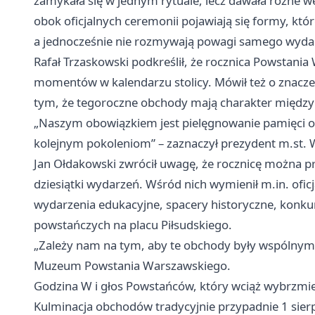
zamykała się w jednym rytuale, lecz dawała różne wej
obok oficjalnych ceremonii pojawiają się formy, kt
a jednocześnie nie rozmywają powagi samego wyda
Rafał Trzaskowski podkreślił, że rocznica Powstani
momentów w kalendarzu stolicy. Mówił też o znacze
tym, że tegoroczne obchody mają charakter międz
„Naszym obowiązkiem jest pielęgnowanie pamięci o 
kolejnym pokoleniom” – zaznaczył prezydent m.st.
Jan Ołdakowski zwrócił uwagę, że rocznicę można p
dziesiątki wydarzeń. Wśród nich wymienił m.in. ofi
wydarzenia edukacyjne, spacery historyczne, konkur
powstańczych na placu Piłsudskiego.
„Zależy nam na tym, aby te obchody były wspólnym
Muzeum Powstania Warszawskiego.
Godzina W i głos Powstańców, który wciąż wybrzmi
Kulminacja obchodów tradycyjnie przypadnie 1 sierpn