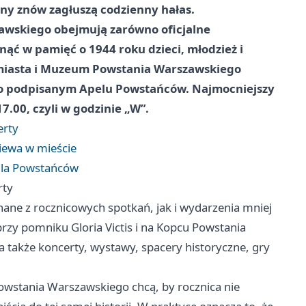
reny znów zagłuszą codzienny hałas.
awskiego obejmują zarówno oficjalne
nąć w pamięć o 1944 roku dzieci, młodzież i
 miasta i Muzeum Powstania Warszawskiego
 o podpisanym Apelu Powstańców. Najmocniejszy
7.00, czyli w godzinie „W”.
erty
iewa w mieście
dla Powstańców
rty
ane z rocznicowych spotkań, jak i wydarzenia mniej
rzy pomniku Gloria Victis i na Kopcu Powstania
 także koncerty, wystawy, spacery historyczne, gry
owstania Warszawskiego chcą, by rocznica nie