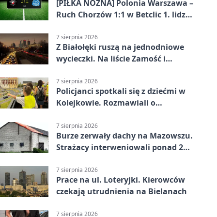
[PIŁKA NOŻNA] Polonia Warszawa –
Ruch Chorzów 1:1 w Betclic 1. lidze.
Lider stracił punkty u siebie
7 sierpnia 2026
Z Białołęki ruszą na jednodniowe
wycieczki. Na liście Zamość i
Kraków
7 sierpnia 2026
Policjanci spotkali się z dziećmi w
Kolejkowie. Rozmawiali o
wakacyjnych zagrożeniach
7 sierpnia 2026
Burze zerwały dachy na Mazowszu.
Strażacy interweniowali ponad 250
razy
7 sierpnia 2026
Prace na ul. Loteryjki. Kierowców
czekają utrudnienia na Bielanach
7 sierpnia 2026