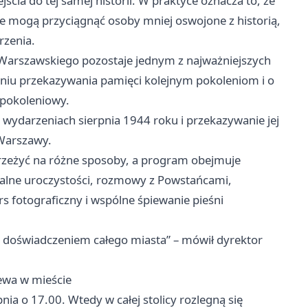
ścia do tej samej historii. W praktyce oznacza to, że
óre mogą przyciągnąć osoby mniej oswojone z historią,
rzenia.
a Warszawskiego pozostaje jednym z najważniejszych
niu przekazywania pamięci kolejnym pokoleniom i o
ypokoleniowy.
wydarzeniach sierpnia 1944 roku i przekazywanie jej
 Warszawy.
rzeżyć na różne sposoby, a program obejmuje
cjalne uroczystości, rozmowy z Powstańcami,
s fotograficzny i wspólne śpiewanie pieśni
 doświadczeniem całego miasta” – mówił dyrektor
ewa w mieście
ia o 17.00. Wtedy w całej stolicy rozlegną się