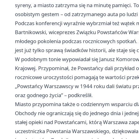
syreny, a miasto zatrzyma się na minutę pamięci. To
osobistym gestem – od zatrzymanego auta po ludzi 
Podczas konferencji wyraźnie wybrzmiał też wąte
Bartnikowski, wiceprezes Związku Powstańców Wars
młodego pokolenia podczas rocznicowych spotkań. Z
jest już tylko sprawą świadków historii, ale staje się
W podobnym tonie wypowiadał się Janusz Komorows
Krajowej. Przypominał, że Powstańcy dali przykład 
rocznicowe uroczystości pomagają te wartości przek
„Powstańcy Warszawscy w 1944 roku dali światu prz
oraz godnego życia” – podkreślił.
Miasto przypomina także o codziennym wsparciu d
Obchody nie ograniczają się do jednego dnia i jedne
stałej opieki nad Powstańcami, którą Warszawa zap
uczestniczka Powstania Warszawskiego, dziękowała 