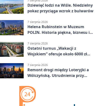
7 sierpnia 2026
Dziewięć łodzi na Wiśle. Niedzielny
pokaz przyciąga wzrok z bulwarów
7 sierpnia 2026
Helena Rubinstein w Muzeum
POLIN. Historia piękna, biznesu i
własnego wizerunku
7 sierpnia 2026
Ostatni turnus „Wakacji z
Wojskiem” oferuje około 6000 zł
brutto
7 sierpnia 2026
Remont drogi między Loteryjki a
Wólczyńską. Utrudnienia przy
placu zabaw