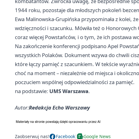
kombatantów. Zwróciła uwagę, że bezpośrednie spotk
1944 roku, pozostaje dla młodszych pokoleń bezcenn
Ewa Malinowska-Grupińska przypominała z kolei, że 
wdzięczności i szacunku. Mówiła też o Honorowych 
coraz więcej Powstańców, i o tym, że ich postawa w
Na zakończenie konferencji podpisano Apel Powstań
wszystkich Polaków. Dokument wzywa do chwili ciszy
które łączy pamięć z szacunkiem. W tekście wyraźni
choć na moment – niezależnie od miejsca i okoliczno
poczuciem wspólnej odpowiedzialności za pamięć.
na podstawie:
UMS Warszawa
.
Autor:
Redakcja Echo Warszawy
Zaobserwuj nas!
Facebook
Google News