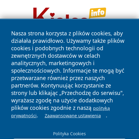
Nasza strona korzysta z plików cookies, aby
działała prawidłowo. Używamy także plików
cookies i podobnych technologii od
zewnętrznych dostawców w celach
analitycznych, marketingowych i
społecznościowych. Informacje te mogą być
przetwarzane również przez naszych
Copyright © 2026 echowarszawy.pl Wszystkie prawa
zastrzeżone.
partnerów. Kontynuując korzystanie ze
strony lub klikając „Przechodzę do serwisu",
wyrażasz zgodę na użycie dodatkowych
Polityka
Polityka
plików cookies zgodnie z naszą
polityką
News
Autorzy
Prywatności
Cookies
.
.
prywatności
Zaawansowane ustawienia
Polityka Cookies