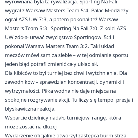
wyrównana była ta rywalizacja. Sporting Na Fali
wygrał z Warsaw Masters Team 5:4, Pałac Młodzieży
ograł AZS UW 7:3, a potem pokonał też Warsaw
Masters Team 5:3 i Sporting Na Fali 7:0. Z kolei AZS
UW zdołał urwać zwycięstwo Sportingowi 5:4 i
pokonał Warsaw Masters Team 3:2. Taki układ
meczów mówi sam za siebie – w tej odmianie sportu
jeden błąd potrafi zmienić cały układ sił.
Dla kibiców to był turniej bez chwili wytchnienia. Dla
zawodników – sprawdzian koncentracji, dynamiki i
wytrzymałości. Piłka wodna nie daje miejsca na
spokojne rozgrywanie akcji. Tu liczy się tempo, presja i
błyskawiczna reakcja.
Wsparcie dzielnicy nadało turniejowi rangę, która
może zostać na dłużej
Wydarzenie oficjalnie otworzył zastępca burmistrza