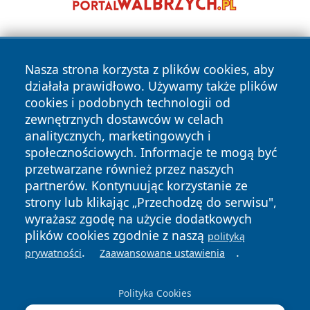
Nasza strona korzysta z plików cookies, aby
działała prawidłowo. Używamy także plików
cookies i podobnych technologii od
zewnętrznych dostawców w celach
Copyright © 2026 echowarszawy.pl Wszystkie prawa
analitycznych, marketingowych i
zastrzeżone.
społecznościowych. Informacje te mogą być
przetwarzane również przez naszych
partnerów. Kontynuując korzystanie ze
Polityka
Polityka
News
Autorzy
strony lub klikając „Przechodzę do serwisu",
Prywatności
Cookies
wyrażasz zgodę na użycie dodatkowych
plików cookies zgodnie z naszą
polityką
.
.
prywatności
Zaawansowane ustawienia
Polityka Cookies