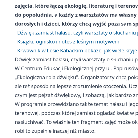
zajęcia, które łączą ekologię, literaturę i tere
do popołudnia, a każdy z warsztatów ma własny r
dorosłych i dzieci, którzy chcą wyjść poza sam s
Dźwięk zamiast hałasu, czyli warsztaty o słuchaniu
Książki, ognisko i notes z leśnym motywem
Krwawnik w Lesie Kabackim pokaże, jak wiele kryje 
Dźwięk zamiast hałasu, czyli warsztaty o słuchaniu 
W Centrum Edukacji Ekologicznej przy ul. Papirus
„Ekologiczna rola dźwięku”. Organizatorzy chcą poka
ale też sposób na lepsze zrozumienie otoczenia. Ucz
czym jest pejzaż dźwiękowy, i zobaczą, jak bardzo z
W programie przewidziano także temat hałasu i jeg
terenowej, podczas której zamiast oglądać świat w 
nasłuchiwać. To właśnie ten fragment zajęć może oka
robi to zupełnie inaczej niż miasto.