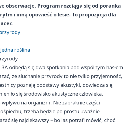
nowe obserwacje. Program rozciąga się od poranka
ytm i inną opowieść o lesie. To propozycja dla
pacer.
 przyrody
jedna roślina
przyrody
ów 3A odbędą się dwa spotkania pod wspólnym hasłem
zać, że słuchanie przyrody to nie tylko przyjemność,
estnicy poznają podstawy akustyki, dowiedzą się,
mieniło się środowisko akustyczne człowieka.
o wpływu na organizm. Nie zabraknie części
pośpiechu, trzeba będzie po prostu uważnie
zać się najciekawszy – bo las potrafi mówić, choć