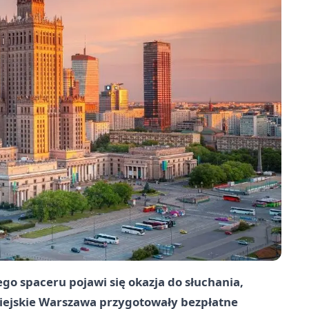
go spaceru pojawi się okazja do słuchania,
 Miejskie Warszawa przygotowały bezpłatne