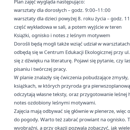
Plan zajęć wygląda następująco:
warsztaty dla dorosłych – godz. 9:00–11:00
warsztaty dla dzieci powyżej 8. roku życia – godz. 
część wykładowa w sali, a potem wyjście w teren
Książki, ognisko i notes z leśnym motywem
Dorośli będą mogli także wziąć udział w warsztatac
odbędą się w Centrum Edukacji Ekologicznej przy ul
się z dźwięku na literaturę. Pojawi się pytanie, czy 
pisaniu i twórczej pracy.
W planie znalazły się ćwiczenia pobudzające zmysły
książkach, w których przyroda gra pierwszoplanową 
odczytają własne teksty, oraz przygotowanie leśnej
notes ozdobiony leśnymi motywami.
Zajęcia mają odbywać się głównie w plenerze, więc
do pogody. Warto też zabrać prowiant na ognisko. 
wyobraźni, a przy okazji pozwala zobaczyć, jak wiele 