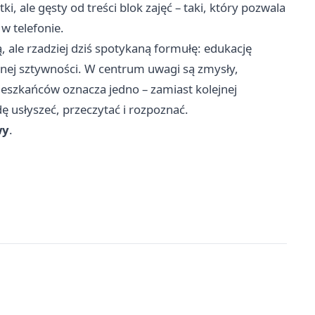
, ale gęsty od treści blok zajęć – taki, który pozwala
 w telefonie.
, ale rzadziej dziś spotykaną formułę: edukację
lnej sztywności. W centrum uwagi są zmysły,
ieszkańców oznacza jedno – zamiast kolejnej
dę usłyszeć, przeczytać i rozpoznać.
wy
.