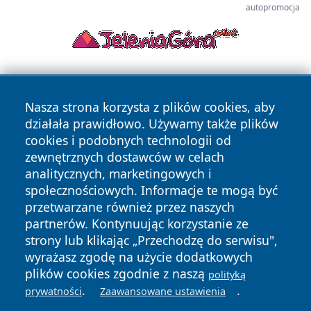
autopromocja
Nasza strona korzysta z plików cookies, aby
działała prawidłowo. Używamy także plików
cookies i podobnych technologii od
zewnętrznych dostawców w celach
Copyright © 2026 echowarszawy.pl Wszystkie prawa
analitycznych, marketingowych i
zastrzeżone.
społecznościowych. Informacje te mogą być
przetwarzane również przez naszych
partnerów. Kontynuując korzystanie ze
Polityka
Polityka
News
Autorzy
strony lub klikając „Przechodzę do serwisu",
Prywatności
Cookies
wyrażasz zgodę na użycie dodatkowych
plików cookies zgodnie z naszą
polityką
.
.
prywatności
Zaawansowane ustawienia