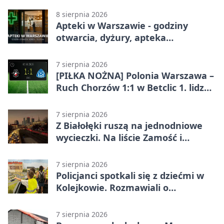
w Betclic 3. Lidze Grupa 1 (Grupa I)
8 sierpnia 2026
Apteki w Warszawie - godziny
otwarcia, dyżury, apteka
całodobowa
7 sierpnia 2026
[PIŁKA NOŻNA] Polonia Warszawa –
Ruch Chorzów 1:1 w Betclic 1. lidze.
Lider stracił punkty u siebie
7 sierpnia 2026
Z Białołęki ruszą na jednodniowe
wycieczki. Na liście Zamość i
Kraków
7 sierpnia 2026
Policjanci spotkali się z dziećmi w
Kolejkowie. Rozmawiali o
wakacyjnych zagrożeniach
7 sierpnia 2026