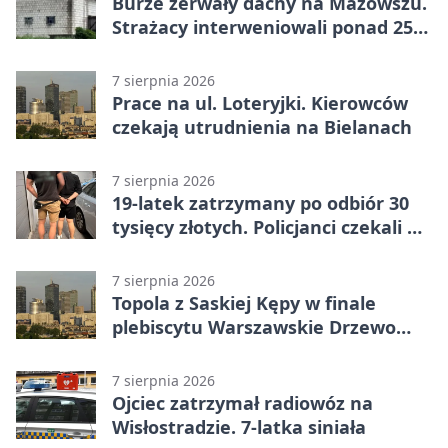
Burze zerwały dachy na Mazowszu.
Strażacy interweniowali ponad 250
razy
7 sierpnia 2026
Prace na ul. Loteryjki. Kierowców
czekają utrudnienia na Bielanach
7 sierpnia 2026
19-latek zatrzymany po odbiór 30
tysięcy złotych. Policjanci czekali w
mieszkaniu
7 sierpnia 2026
Topola z Saskiej Kępy w finale
plebiscytu Warszawskie Drzewo
Roku
7 sierpnia 2026
Ojciec zatrzymał radiowóz na
Wisłostradzie. 7-latka siniała