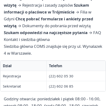
wizytę
→
Rejestracja i zasady zapisów
Szukam
informacji o placówce w Trójmieście
→
Filia w
Gdyni
Chcę pobrać formularze i ankiety przed
wizytą
→
Dokumenty do pobrania przed wizytą
Szukam odpowiedzi na najczęstsze pytania
→
FAQ
Kontakt i siedziba główna
Siedziba główna COMS znajduje się przy ul. Wynalazek
4 w Warszawie.
Dział
Telefon
Rejestracja
(22) 602 05 30
Sekretariat
(22) 602 06 85
Godziny otwarcia: poniedziałek i piątek 08:00 - 16:00,
wtorek 08:00 - 18:00, środa 08:00 - 18:00, czwartek