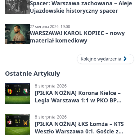
Spacer: Warszawa zachowana – Aleje
Ujazdowskie historyczny spacer
27 sierpnia 2026, 19:00
WARSZAWA! KAROL KOPIEC – nowy
materiał komediowy
Kolejne wydarzenia
Ostatnie Artykuły
8 sierpnia 2026
[PIŁKA NOŻNA] Korona Kielce –
Legia Warszawa 1:1 w PKO BP
Ekstraklasie. Goście wypuścili
zwycięstwo z rąk
8 sierpnia 2026
[PIŁKA NOŻNA] ŁKS Łomża – KTS
Weszło Warszawa 0:1. Goście z
Warszawy z ważnym zwycięstwem