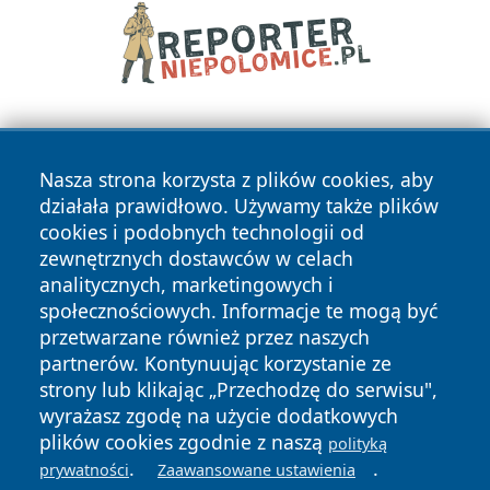
Nasza strona korzysta z plików cookies, aby
działała prawidłowo. Używamy także plików
cookies i podobnych technologii od
zewnętrznych dostawców w celach
Copyright © 2026 echowarszawy.pl Wszystkie prawa
analitycznych, marketingowych i
zastrzeżone.
społecznościowych. Informacje te mogą być
przetwarzane również przez naszych
partnerów. Kontynuując korzystanie ze
Polityka
Polityka
News
Autorzy
strony lub klikając „Przechodzę do serwisu",
Prywatności
Cookies
wyrażasz zgodę na użycie dodatkowych
plików cookies zgodnie z naszą
polityką
.
.
prywatności
Zaawansowane ustawienia