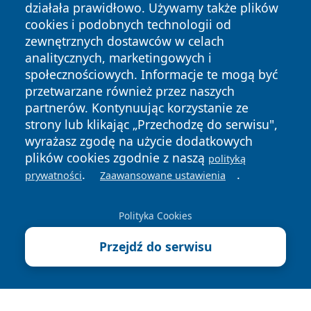
działała prawidłowo. Używamy także plików
cookies i podobnych technologii od
zewnętrznych dostawców w celach
analitycznych, marketingowych i
społecznościowych. Informacje te mogą być
przetwarzane również przez naszych
Copyright © 2026 echowarszawy.pl Wszystkie prawa
partnerów. Kontynuując korzystanie ze
zastrzeżone.
strony lub klikając „Przechodzę do serwisu",
wyrażasz zgodę na użycie dodatkowych
plików cookies zgodnie z naszą
polityką
Polityka
Polityka
.
.
News
Autorzy
prywatności
Zaawansowane ustawienia
Prywatności
Cookies
Polityka Cookies
Przejdź do serwisu