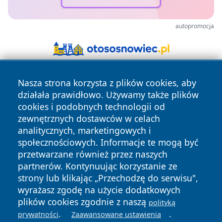
autopromocja
Nasza strona korzysta z plików cookies, aby
działała prawidłowo. Używamy także plików
cookies i podobnych technologii od
zewnętrznych dostawców w celach
analitycznych, marketingowych i
Copyright © 2026 echowarszawy.pl Wszystkie prawa
społecznościowych. Informacje te mogą być
zastrzeżone.
przetwarzane również przez naszych
partnerów. Kontynuując korzystanie ze
strony lub klikając „Przechodzę do serwisu",
Polityka
Polityka
News
Autorzy
wyrażasz zgodę na użycie dodatkowych
Prywatności
Cookies
plików cookies zgodnie z naszą
polityką
.
.
prywatności
Zaawansowane ustawienia