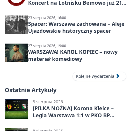
Koncert na Lotnisku Bemowo już 21
sierpnia
23 sierpnia 2026, 16:00
Spacer: Warszawa zachowana – Aleje
Ujazdowskie historyczny spacer
27 sierpnia 2026, 19:00
WARSZAWA! KAROL KOPIEC – nowy
materiał komediowy
Kolejne wydarzenia
Ostatnie Artykuły
8 sierpnia 2026
[PIŁKA NOŻNA] Korona Kielce –
Legia Warszawa 1:1 w PKO BP
Ekstraklasie. Goście wypuścili
zwycięstwo z rąk
8 sierpnia 2026