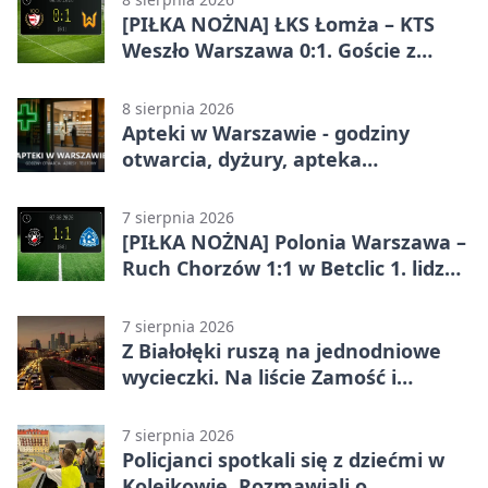
[PIŁKA NOŻNA] ŁKS Łomża – KTS
Weszło Warszawa 0:1. Goście z
Warszawy z ważnym zwycięstwem
w Betclic 3. Lidze Grupa 1 (Grupa I)
8 sierpnia 2026
Apteki w Warszawie - godziny
otwarcia, dyżury, apteka
całodobowa
7 sierpnia 2026
[PIŁKA NOŻNA] Polonia Warszawa –
Ruch Chorzów 1:1 w Betclic 1. lidze.
Lider stracił punkty u siebie
7 sierpnia 2026
Z Białołęki ruszą na jednodniowe
wycieczki. Na liście Zamość i
Kraków
7 sierpnia 2026
Policjanci spotkali się z dziećmi w
Kolejkowie. Rozmawiali o