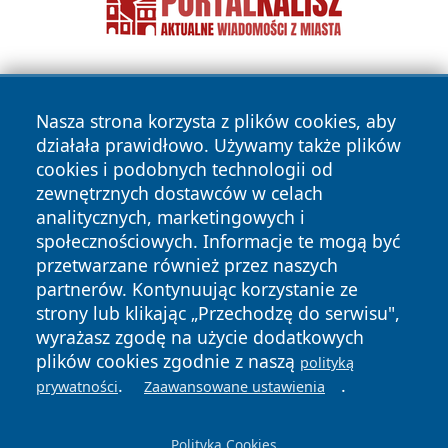
Nasza strona korzysta z plików cookies, aby
działała prawidłowo. Używamy także plików
cookies i podobnych technologii od
zewnętrznych dostawców w celach
Copyright © 2026 echowarszawy.pl Wszystkie prawa
analitycznych, marketingowych i
zastrzeżone.
społecznościowych. Informacje te mogą być
przetwarzane również przez naszych
partnerów. Kontynuując korzystanie ze
Polityka
Polityka
News
Autorzy
strony lub klikając „Przechodzę do serwisu",
Prywatności
Cookies
wyrażasz zgodę na użycie dodatkowych
plików cookies zgodnie z naszą
polityką
.
.
prywatności
Zaawansowane ustawienia
Polityka Cookies