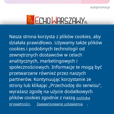
autopromocja
Nasza strona korzysta z plików cookies, aby
działała prawidłowo. Używamy także plików
cookies i podobnych technologii od
zewnętrznych dostawców w celach
analitycznych, marketingowych i
społecznościowych. Informacje te mogą być
Copyright © 2026 echowarszawy.pl Wszystkie prawa
zastrzeżone.
przetwarzane również przez naszych
partnerów. Kontynuując korzystanie ze
strony lub klikając „Przechodzę do serwisu",
Polityka
Polityka
wyrażasz zgodę na użycie dodatkowych
News
Autorzy
Prywatności
Cookies
plików cookies zgodnie z naszą
polityką
.
.
prywatności
Zaawansowane ustawienia