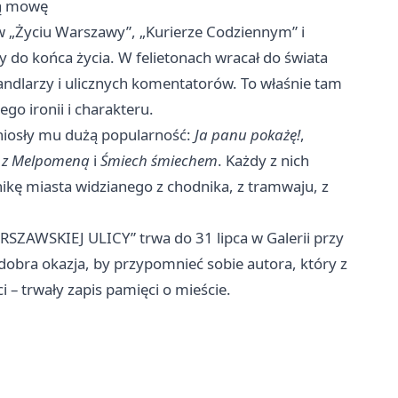
ką mowę
w „Życiu Warszawy”, „Kurierze Codziennym” i
 do końca życia. W felietonach wracał do świata
ndlarzy i ulicznych komentatorów. To właśnie tam
go ironii i charakteru.
niosły mu dużą popularność:
Ja panu pokażę!
,
y z Melpomeną
i
Śmiech śmiechem
. Każdy z nich
nikę miasta widzianego z chodnika, z tramwaju, z
SZAWSKIEJ ULICY” trwa do 31 lipca w Galerii przy
 dobra okazja, by przypomnieć sobie autora, który z
i – trwały zapis pamięci o mieście.