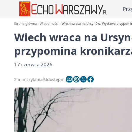
Prz
Strona główna
Wiadomości
Wiech wraca na Ursynów. Wystawa przypomina
Wiech wraca na Ursy
przypomina kronikarza
17 czerwca 2026
2 min czytania
Udostępnij