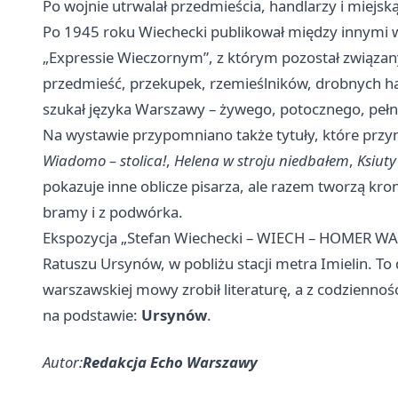
Po wojnie utrwalał przedmieścia, handlarzy i miejs
Po 1945 roku Wiechecki publikował między innymi 
„Expressie Wieczornym”, z którym pozostał związany
przedmieść, przekupek, rzemieślników, drobnych ha
szukał języka Warszawy – żywego, potocznego, pełne
Na wystawie przypomniano także tytuły, które przy
Wiadomo – stolica!
,
Helena w stroju niedbałem
,
Ksiut
pokazuje inne oblicze pisarza, ale razem tworzą kro
bramy i z podwórka.
Ekspozycja „Stefan Wiechecki – WIECH – HOMER WAR
Ratuszu Ursynów, w pobliżu stacji metra Imielin. To
warszawskiej mowy zrobił literaturę, a z codziennośc
na podstawie:
Ursynów
.
Autor:
Redakcja Echo Warszawy