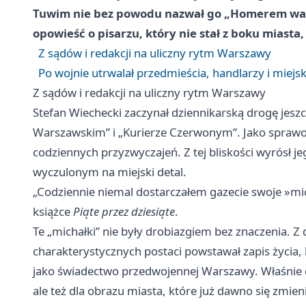
Tuwim nie bez powodu nazwał go „Homerem warsz
opowieść o pisarzu, który nie stał z boku miasta
Z sądów i redakcji na uliczny rytm Warszawy
Po wojnie utrwalał przedmieścia, handlarzy i miej
Z sądów i redakcji na uliczny rytm Warszawy
Stefan Wiechecki zaczynał dziennikarską drogę jeszc
Warszawskim” i „Kurierze Czerwonym”. Jako sprawozd
codziennych przyzwyczajeń. Z tej bliskości wyrósł jeg
wyczulonym na miejski detal.
„Codziennie niemal dostarczałem gazecie swoje »mic
książce
Piąte przez dziesiąte
.
Te „michałki” nie były drobiazgiem bez znaczenia. 
charakterystycznych postaci powstawał zapis życia, kt
jako świadectwo przedwojennej Warszawy. Właśnie dla
ale też dla obrazu miasta, które już dawno się zmieni