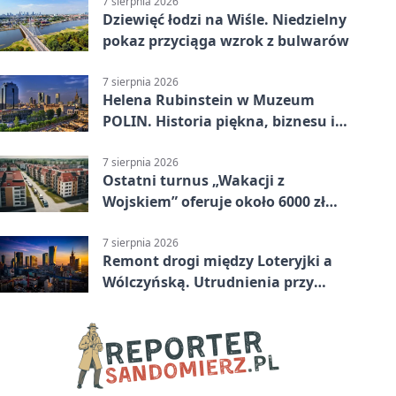
7 sierpnia 2026
Dziewięć łodzi na Wiśle. Niedzielny
pokaz przyciąga wzrok z bulwarów
7 sierpnia 2026
Helena Rubinstein w Muzeum
POLIN. Historia piękna, biznesu i
własnego wizerunku
7 sierpnia 2026
Ostatni turnus „Wakacji z
Wojskiem” oferuje około 6000 zł
brutto
7 sierpnia 2026
Remont drogi między Loteryjki a
Wólczyńską. Utrudnienia przy
placu zabaw