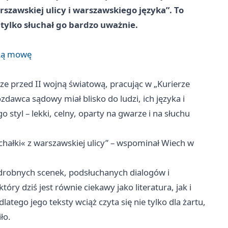
awskiej ulicy i warszawskiego języka”. To
, tylko słuchał go bardzo uważnie.
ską mowę
ze przed II wojną światową, pracując w „Kurierze
awca sądowy miał blisko do ludzi, ich języka i
o styl – lekki, celny, oparty na gwarze i na słuchu
hałki« z warszawskiej ulicy” – wspominał Wiech w
Z drobnych scenek, podsłuchanych dialogów i
óry dziś jest równie ciekawy jako literatura, jak i
tego jego teksty wciąż czyta się nie tylko dla żartu,
ło.