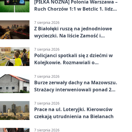
[PIŁKA NOŻNA] Polonia Warszawa –
Ruch Chorzów 1:1 w Betclic 1. lidze.
Lider stracił punkty u siebie
7 sierpnia 2026
Z Białołęki ruszą na jednodniowe
wycieczki. Na liście Zamość i
Kraków
7 sierpnia 2026
Policjanci spotkali się z dziećmi w
Kolejkowie. Rozmawiali o
wakacyjnych zagrożeniach
7 sierpnia 2026
Burze zerwały dachy na Mazowszu.
Strażacy interweniowali ponad 250
razy
7 sierpnia 2026
Prace na ul. Loteryjki. Kierowców
czekają utrudnienia na Bielanach
7 sierpnia 2026