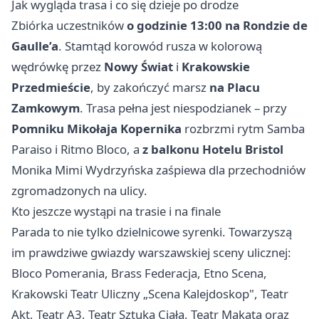
Jak wygląda trasa i co się dzieje po drodze
Zbiórka uczestników
o godzinie 13:00 na Rondzie de
Gaulle’a
. Stamtąd korowód rusza w kolorową
wędrówkę przez
Nowy Świat
i
Krakowskie
Przedmieście
, by zakończyć marsz
na Placu
Zamkowym
. Trasa pełna jest niespodzianek – przy
Pomniku Mikołaja Kopernika
rozbrzmi rytm Samba
Paraiso i Ritmo Bloco, a
z balkonu Hotelu Bristol
Monika Mimi Wydrzyńska zaśpiewa dla przechodniów
zgromadzonych na ulicy.
Kto jeszcze wystąpi na trasie i na finale
Parada to nie tylko dzielnicowe syrenki. Towarzyszą
im prawdziwe gwiazdy warszawskiej sceny ulicznej:
Bloco Pomerania, Brass Federacja, Etno Scena,
Krakowski Teatr Uliczny „Scena Kalejdoskop", Teatr
Akt, Teatr A3, Teatr Sztuka Ciała, Teatr Makata oraz