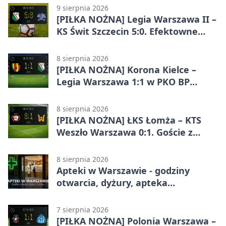
9 sierpnia 2026
[PIŁKA NOŻNA] Legia Warszawa II –
KS Świt Szczecin 5:0. Efektowne
przełamanie rezerw w Betclic 2.
lidze
8 sierpnia 2026
[PIŁKA NOŻNA] Korona Kielce –
Legia Warszawa 1:1 w PKO BP
Ekstraklasie. Goście wypuścili
zwycięstwo z rąk
8 sierpnia 2026
[PIŁKA NOŻNA] ŁKS Łomża – KTS
Weszło Warszawa 0:1. Goście z
Warszawy z ważnym zwycięstwem
w Betclic 3. Lidze Grupa 1 (Grupa I)
8 sierpnia 2026
Apteki w Warszawie - godziny
otwarcia, dyżury, apteka
całodobowa
7 sierpnia 2026
[PIŁKA NOŻNA] Polonia Warszawa –