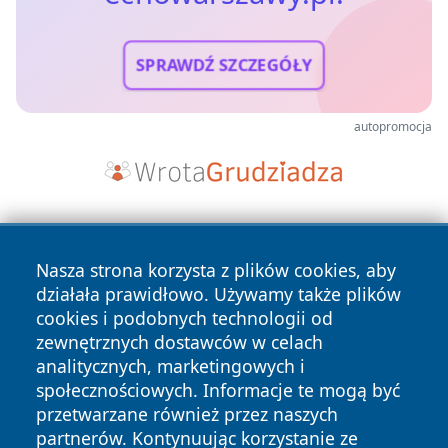
SPRAWDŹ SZCZEGÓŁY
autopromocja
Nasza strona korzysta z plików cookies, aby
działała prawidłowo. Używamy także plików
cookies i podobnych technologii od
zewnętrznych dostawców w celach
Copyright © 2026 echowarszawy.pl Wszystkie prawa
analitycznych, marketingowych i
zastrzeżone.
społecznościowych. Informacje te mogą być
przetwarzane również przez naszych
partnerów. Kontynuując korzystanie ze
Polityka
Polityka