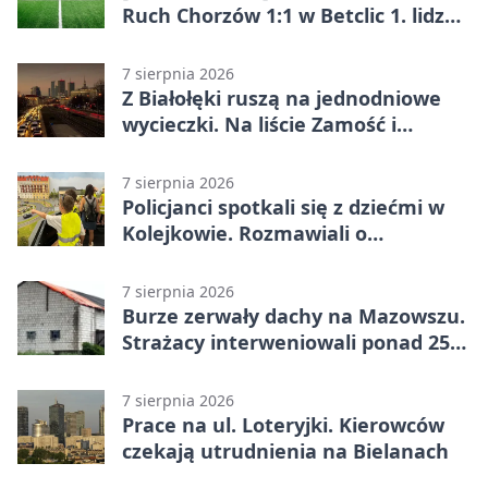
Ruch Chorzów 1:1 w Betclic 1. lidze.
Lider stracił punkty u siebie
7 sierpnia 2026
Z Białołęki ruszą na jednodniowe
wycieczki. Na liście Zamość i
Kraków
7 sierpnia 2026
Policjanci spotkali się z dziećmi w
Kolejkowie. Rozmawiali o
wakacyjnych zagrożeniach
7 sierpnia 2026
Burze zerwały dachy na Mazowszu.
Strażacy interweniowali ponad 250
razy
7 sierpnia 2026
Prace na ul. Loteryjki. Kierowców
czekają utrudnienia na Bielanach