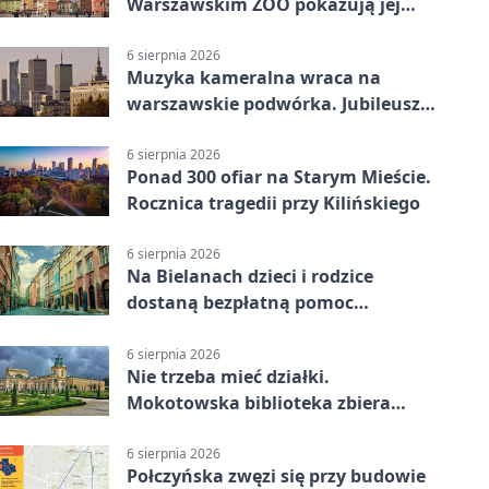
Warszawskim ZOO pokazują jej
szkielet z druku 3D
6 sierpnia 2026
Muzyka kameralna wraca na
warszawskie podwórka. Jubileusz
WarszeMuzik
6 sierpnia 2026
Ponad 300 ofiar na Starym Mieście.
Rocznica tragedii przy Kilińskiego
6 sierpnia 2026
Na Bielanach dzieci i rodzice
dostaną bezpłatną pomoc
psychologiczną
6 sierpnia 2026
Nie trzeba mieć działki.
Mokotowska biblioteka zbiera
historie zieleni
6 sierpnia 2026
Połczyńska zwęzi się przy budowie