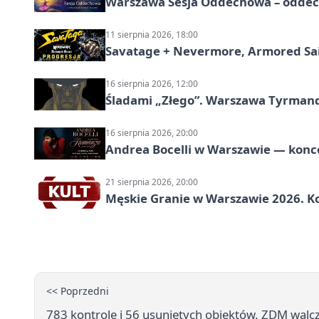
Warszawa Sesja Oddechowa – oddech
11 sierpnia 2026, 18:00
Savatage + Nevermore, Armored Sai
16 sierpnia 2026, 12:00
Śladami „Złego”. Warszawa Tyrman
16 sierpnia 2026, 20:00
Andrea Bocelli w Warszawie — konce
21 sierpnia 2026, 20:00
Męskie Granie w Warszawie 2026. Ko
<< Poprzedni
783 kontrole i 56 usuniętych obiektów. ZDM walc