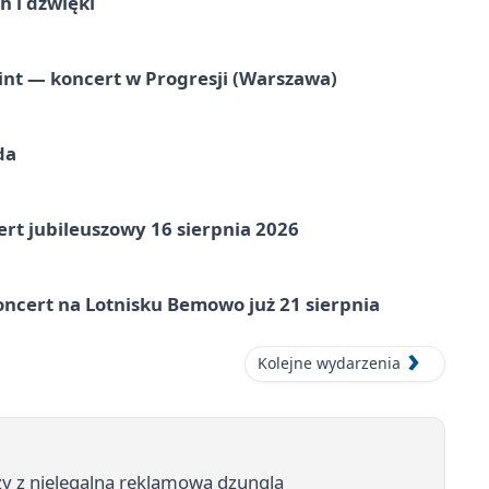
 i dźwięki
nt — koncert w Progresji (Warszawa)
da
rt jubileuszowy 16 sierpnia 2026
ncert na Lotnisku Bemowo już 21 sierpnia
Kolejne wydarzenia
zy z nielegalną reklamową dzunglą