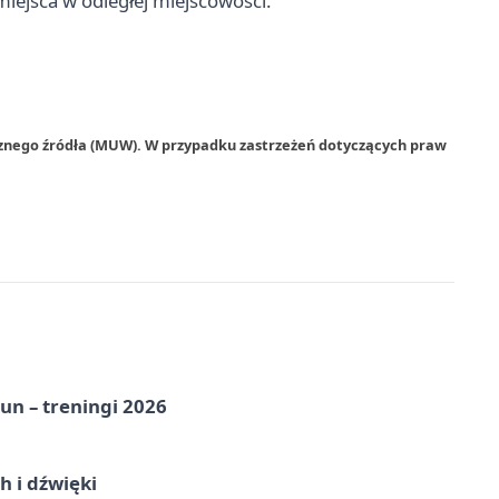
iejsca w odległej miejscowości.
rznego źródła (MUW). W przypadku zastrzeżeń dotyczących praw
un – treningi 2026
 i dźwięki