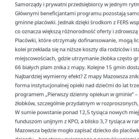
Samorządy i prywatni przedsiębiorcy w jednym ryt
Głównymi beneficjantami programu pozostają samor
gminne placówki. Jednak dzięki środkom z FERS wsp
co oznacza większą różnorodność oferty i zdrowszą
Placówki, które otrzymały dofinansowanie, mogą li
kolei przekłada się na niższe koszty dla rodziców i s
miejscowościach, gdzie utrzymanie żłobka często gr
66 białych plam znika z mapy. Kolejne 15 gmin dost
Najbardziej wymierny efekt? Z mapy Mazowsza znikni
forma instytucjonalnej opieki nad dziećmi do lat t
programem „Pierwszy dzienny opiekun w gminie” – 
żłobków, szczególnie przydatnym w rozproszonych, 
W sumie powstanie ponad 12,5 tysiąca nowych miejsc 
funduszom unijnym z KPO, a blisko 3,7 tysiąca w ram
Mazowsza będzie mogło zapisać dziecko do placówki 