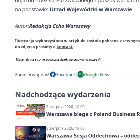
dojazdu – bez stresu związanego z poszukiwaniami m
na podstawie:
Urząd Wojewódzki w Warszawie
.
Autor:
Redakcja Echo Warszawy
Ilustracja wykorzystana w artykule została pobrana z zewnęt
do zdjęcia prosimy o
kontakt
.
Zaobserwuj nas!
Facebook
Google News
Nadchodzące wydarzenia
8 sierpnia 2026, 10:00
Warszawa biega z Poland Business R
8 sierpnia 2026, 18:00
Warszawa Sesja Oddechowa – oddech