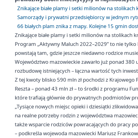
Znikające białe plamy i setki milionów na stolikac
Samorządy i prywatni przedsiębiorcy w jednym ry
66 białych plam znika z mapy. Kolejne 15 gmin dos
Znikające białe plamy i setki milionów na stolikach
Program „Aktywny Maluch 2022–2029” to nie tylko li
powstają tam, gdzie jeszcze niedawno rodzice musiel
Województwo mazowieckie zawarło już ponad 380 um
rozbudowę istniejących – łączna wartość tych inwest
Z tej kwoty blisko 590 mln zł pochodzi z Krajoweg
Reszta – ponad 43 mln zł – to środki z programu Fu
które trafiają głównie do prywatnych podmiotów pro
„Tysiące nowych miejsc opieki i dziesiątki zlikwid
na realne potrzeby rodzin z województwa mazowiecki
także wsparcie rodziców powracających do pracy 
– podkreśla wojewoda mazowiecki Mariusz Frankow