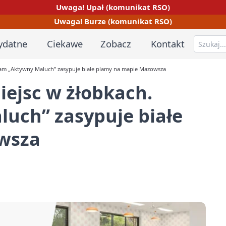
Uwaga! Upał (komunikat RSO)
Uwaga! Burze (komunikat RSO)
ydatne
Ciekawe
Zobacz
Kontakt
gram „Aktywny Maluch” zasypuje białe plamy na mapie Mazowsza
iejsc w żłobkach.
uch” zasypuje białe
wsza