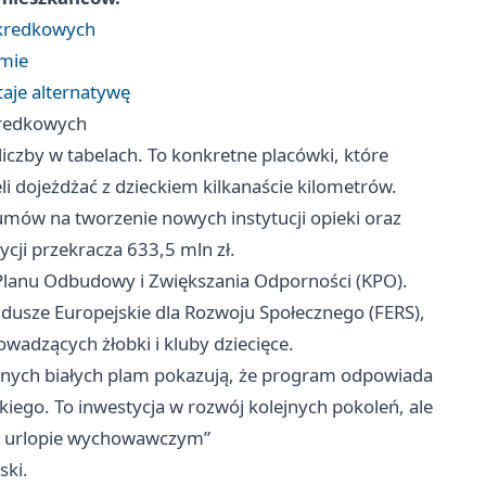
h kredkowych
tmie
taje alternatywę
 kredkowych
czby w tabelach. To konkretne placówki, które
i dojeżdżać z dzieckiem kilkanaście kilometrów.
ów na tworzenie nowych instytucji opieki oraz
ycji przekracza 633,5 mln zł.
o Planu Odbudowy i Zwiększania Odporności (KPO).
ndusze Europejskie dla Rozwoju Społecznego (FERS),
wadzących żłobki i kluby dziecięce.
owanych białych plam pokazują, że program odpowiada
ego. To inwestycja w rozwój kolejnych pokoleń, ale
po urlopie wychowawczym”
ski.