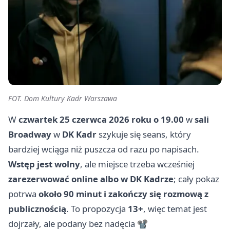
FOT. Dom Kultury Kadr Warszawa
W
czwartek 25 czerwca 2026 roku o 19.00
w
sali
Broadway
w
DK Kadr
szykuje się seans, który
bardziej wciąga niż puszcza od razu po napisach.
Wstęp jest wolny
, ale miejsce trzeba wcześniej
zarezerwować online albo w DK Kadrze
; cały pokaz
potrwa
około 90 minut i zakończy się rozmową z
publicznością
. To propozycja
13+
, więc temat jest
dojrzały, ale podany bez nadęcia 📽️