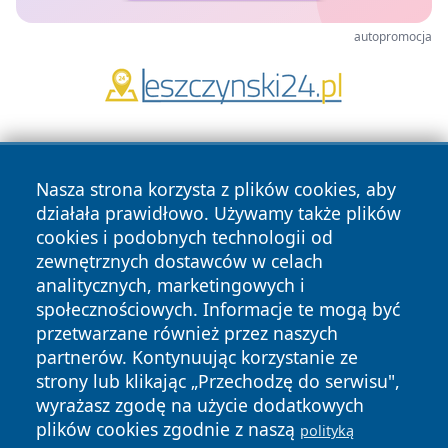
autopromocja
Nasza strona korzysta z plików cookies, aby
działała prawidłowo. Używamy także plików
cookies i podobnych technologii od
zewnętrznych dostawców w celach
Copyright © 2026 echowarszawy.pl Wszystkie prawa
analitycznych, marketingowych i
zastrzeżone.
społecznościowych. Informacje te mogą być
przetwarzane również przez naszych
partnerów. Kontynuując korzystanie ze
Polityka
Polityka
News
Autorzy
strony lub klikając „Przechodzę do serwisu",
Prywatności
Cookies
wyrażasz zgodę na użycie dodatkowych
plików cookies zgodnie z naszą
polityką