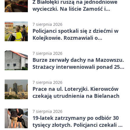
Z Białołęki ruszą na jednodniowe
wycieczki. Na liście Zamość i
Kraków
7 sierpnia 2026
Policjanci spotkali się z dziećmi w
Kolejkowie. Rozmawiali o
wakacyjnych zagrożeniach
7 sierpnia 2026
Burze zerwały dachy na Mazowszu.
Strażacy interweniowali ponad 250
razy
7 sierpnia 2026
Prace na ul. Loteryjki. Kierowców
czekają utrudnienia na Bielanach
7 sierpnia 2026
19-latek zatrzymany po odbiór 30
tysięcy złotych. Policjanci czekali w