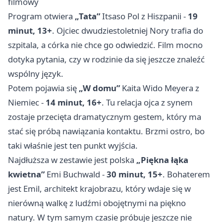
filmowy
Program otwiera
„Tata”
Itsaso Pol z Hiszpanii -
19
minut, 13+
. Ojciec dwudziestoletniej Nory trafia do
szpitala, a córka nie chce go odwiedzić. Film mocno
dotyka pytania, czy w rodzinie da się jeszcze znaleźć
wspólny język.
Potem pojawia się
„W domu”
Kaita Wido Meyera z
Niemiec -
14 minut, 16+
. Tu relacja ojca z synem
zostaje przecięta dramatycznym gestem, który ma
stać się próbą nawiązania kontaktu. Brzmi ostro, bo
taki właśnie jest ten punkt wyjścia.
Najdłuższa w zestawie jest polska
„Piękna łąka
kwietna”
Emi Buchwald -
30 minut, 15+
. Bohaterem
jest Emil, architekt krajobrazu, który wdaje się w
nierówną walkę z ludźmi obojętnymi na piękno
natury. W tym samym czasie próbuje jeszcze nie