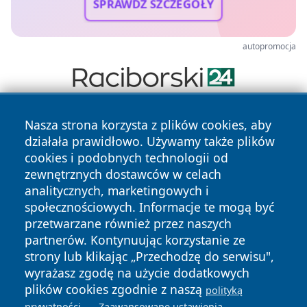
SPRAWDŹ SZCZEGÓŁY
autopromocja
Nasza strona korzysta z plików cookies, aby
działała prawidłowo. Używamy także plików
cookies i podobnych technologii od
zewnętrznych dostawców w celach
analitycznych, marketingowych i
Copyright © 2026 echowarszawy.pl Wszystkie prawa
społecznościowych. Informacje te mogą być
zastrzeżone.
przetwarzane również przez naszych
partnerów. Kontynuując korzystanie ze
strony lub klikając „Przechodzę do serwisu",
Polityka
Polityka
News
Autorzy
wyrażasz zgodę na użycie dodatkowych
Prywatności
Cookies
plików cookies zgodnie z naszą
polityką
.
.
prywatności
Zaawansowane ustawienia