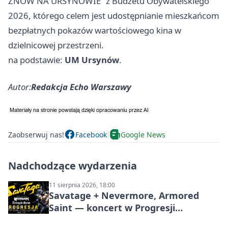
ZNÓW NA URSYNOWIE” z Budżetu Obywatelskiego
2026, którego celem jest udostępnianie mieszkańcom
bezpłatnych pokazów wartościowego kina w
dzielnicowej przestrzeni.
na podstawie:
UM Ursynów
.
Autor:
Redakcja Echo Warszawy
Zaobserwuj nas!
Facebook
Google News
Nadchodzące wydarzenia
11 sierpnia 2026, 18:00
Savatage + Nevermore, Armored
Saint — koncert w Progresji
(Warszawa)