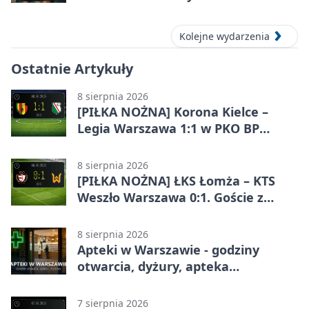
Kolejne wydarzenia
Ostatnie Artykuły
8 sierpnia 2026
[PIŁKA NOŻNA] Korona Kielce –
Legia Warszawa 1:1 w PKO BP
Ekstraklasie. Goście wypuścili
zwycięstwo z rąk
8 sierpnia 2026
[PIŁKA NOŻNA] ŁKS Łomża – KTS
Weszło Warszawa 0:1. Goście z
Warszawy z ważnym zwycięstwem
w Betclic 3. Lidze Grupa 1 (Grupa I)
8 sierpnia 2026
Apteki w Warszawie - godziny
otwarcia, dyżury, apteka
całodobowa
7 sierpnia 2026