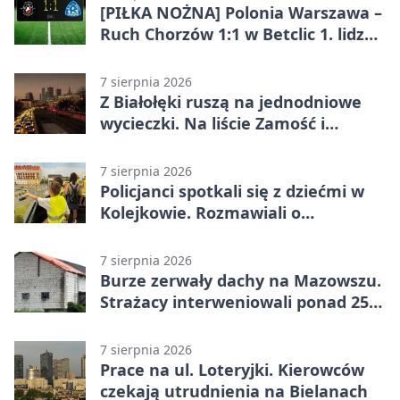
[PIŁKA NOŻNA] Polonia Warszawa –
Ruch Chorzów 1:1 w Betclic 1. lidze.
Lider stracił punkty u siebie
7 sierpnia 2026
Z Białołęki ruszą na jednodniowe
wycieczki. Na liście Zamość i
Kraków
7 sierpnia 2026
Policjanci spotkali się z dziećmi w
Kolejkowie. Rozmawiali o
wakacyjnych zagrożeniach
7 sierpnia 2026
Burze zerwały dachy na Mazowszu.
Strażacy interweniowali ponad 250
razy
7 sierpnia 2026
Prace na ul. Loteryjki. Kierowców
czekają utrudnienia na Bielanach