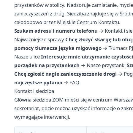
przystanków w stolicy. Nadzoruje zamiatanie, mycie
zanieczyszczeń z dróg. Siedziba znajduje się w Śró
całodobowo przez Miejskie Centrum Kontaktu.
Szukam adresu i numeru telefonu
→
Kontakt i si
Najważniejsze sprawy
Chcę złożyć skargę lub ofic
pomocy tłumacza języka migowego
→
Tłumacz P
Nasze ulice
Interesuje mnie utrzymanie czystośc
porządek na przystankach
→
Nasze przystanki
Sz
Chcę zgłosić nagłe zanieczyszczenie drogi
→
Pog
najczęstsze pytania
→
FAQ
Kontakt i siedziba
Główna siedziba ZOM mieści się w centrum Warszawy, 
sekretariat, gdzie można uzyskać informacje o zakr
wymagające interwencji.