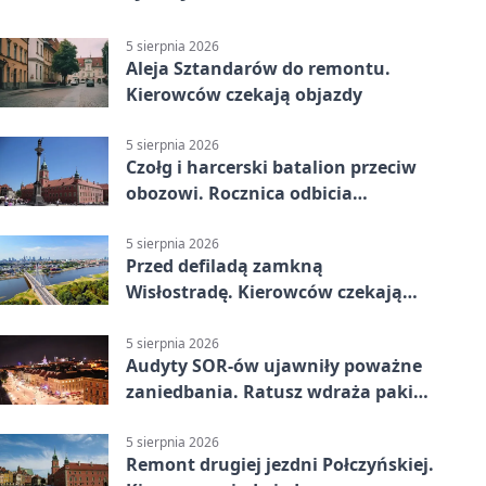
5 sierpnia 2026
Aleja Sztandarów do remontu.
Kierowców czekają objazdy
5 sierpnia 2026
Czołg i harcerski batalion przeciw
obozowi. Rocznica odbicia
Gęsiówki
5 sierpnia 2026
Przed defiladą zamkną
Wisłostradę. Kierowców czekają
duże zmiany
5 sierpnia 2026
Audyty SOR-ów ujawniły poważne
zaniedbania. Ratusz wdraża pakiet
zmian
5 sierpnia 2026
Remont drugiej jezdni Połczyńskiej.