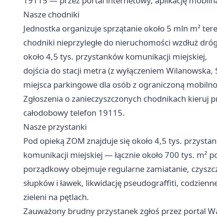
19115 — przez portal internetowy, aplikację mobiln
Nasze chodniki
Jednostka organizuje sprzątanie około 5 mln m² tere
chodniki nieprzyległe do nieruchomości wzdłuż dró
około 4,5 tys. przystanków komunikacji miejskiej,
dojścia do stacji metra (z wyłączeniem Wilanowska, 
miejsca parkingowe dla osób z ograniczoną mobilno
Zgłoszenia o zanieczyszczonych chodnikach kieruj p
całodobowy telefon 19115.
Nasze przystanki
Pod opieką ZOM znajduje się około 4,5 tys. przyst
komunikacji miejskiej — łącznie około 700 tys. m² p
porządkowy obejmuje regularne zamiatanie, czyszcze
słupków i ławek, likwidację pseudograffiti, codzienn
zieleni na pętlach.
Zauważony brudny przystanek zgłoś przez portal Wa