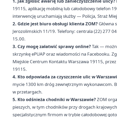
1. Jak zgłosić awarię lub zanieczyszczenie ulicy?
19115, aplikację mobilną lub całodobowy telefon
interwencję uruchamiają służby — Policja, Straż Miej
2. Gdzie jest biuro obsługi klienta ZOM?
Główna si
Jerozolimskich 11/19. Telefony: centrala (22) 277 04
15.00.
3. Czy mogę załatwić sprawy online?
Tak — można 
skrzynkę ePUAP oraz wiadomości na Facebooku. Zgł
Miejskie Centrum Kontaktu Warszawa 19115, przez po
19115.
4. Kto odpowiada za czyszczenie ulic w Warszaw
mycie 1300 km dróg zewnętrznym wykonawcom. Bezp
w przetargach.
5. Kto odśnieża chodniki w Warszawie?
ZOM organ
pieszych, w tym chodników przy drogach krajowych,
specjalistycznym firmom w trybie całodobowej got