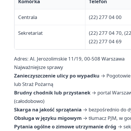
Komórka
Telefon
Centrala
(22) 277 04 00
Sekretariat
(22) 277 04 70, (2
(22) 277 04 69
Adres: Al. Jerozolimskie 11/19, 00-508 Warszawa
Najważniejsze sprawy
Zanieczyszczenie ulicy po wypadku
→ Pogotowie P
lub Straż Pożarną
Brudny chodnik lub przystanek
→ portal Warszawa
(całodobowo)
Skarga na jakość sprzątania
→ bezpośrednio do dy
Obsługa w języku migowym
→ tłumacz PJM, w go
Pytania ogólne o zimowe utrzymanie dróg
→ sekr