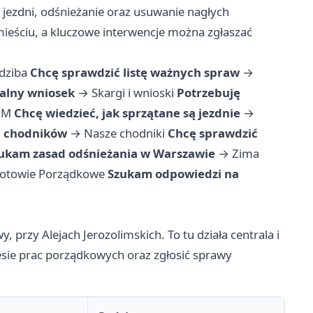
 jezdni, odśnieżanie oraz usuwanie nagłych
dmieściu, a kluczowe interwencje można zgłaszać
edziba
Chcę sprawdzić listę ważnych spraw
→
jalny wniosek
→
Skargi i wnioski
Potrzebuję
JM
Chcę wiedzieć, jak sprzątane są jezdnie
→
i chodników
→
Nasze chodniki
Chcę sprawdzić
ukam zasad odśnieżania w Warszawie
→
Zima
otowie Porządkowe
Szukam odpowiedzi na
przy Alejach Jerozolimskich. To tu działa centrala i
esie prac porządkowych oraz zgłosić sprawy