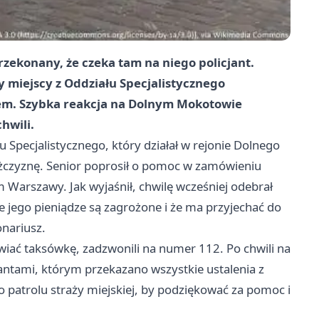
rzekonany, że czeka tam na niego policjant.
y miejscy z Oddziału Specjalistycznego
twem. Szybka reakcja na Dolnym Mokotowie
hwili.
u Specjalistycznego, który działał w rejonie Dolnego
czyznę. Senior poprosił o pomoc w zamówieniu
 Warszawy. Jak wyjaśnił, chwilę wcześniej odebrał
 że jego pieniądze są zagrożone i że ma przyjechać do
nariusz.
mawiać taksówkę, zadzwonili na numer 112. Po chwili na
antami, którym przekazano wszystkie ustalenia z
o patrolu straży miejskiej, by podziękować za pomoc i