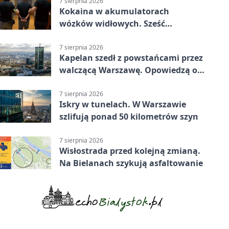
7 sierpnia 2026
Kokaina w akumulatorach
wózków widłowych. Sześć
zatrzymań w pięciu
województwach
7 sierpnia 2026
Kapelan szedł z powstańcami przez
walczącą Warszawę. Opowiedzą o
nim w muzeum
7 sierpnia 2026
Iskry w tunelach. W Warszawie
szlifują ponad 50 kilometrów szyn
7 sierpnia 2026
Wisłostrada przed kolejną zmianą.
Na Bielanach szykują asfaltowanie