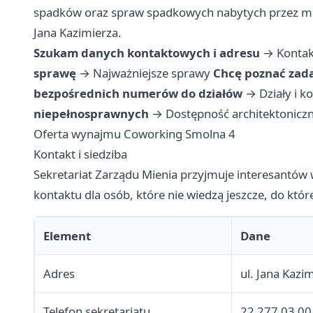
spadków oraz spraw spadkowych nabytych przez miast
Jana Kazimierza.
Szukam danych kontaktowych i adresu
→
Kontak
sprawę
→
Najważniejsze sprawy
Chcę poznać zad
bezpośrednich numerów do działów
→
Działy i k
niepełnosprawnych
→
Dostępność architektonicz
Oferta wynajmu Coworking Smolna 4
Kontakt i siedziba
Sekretariat Zarządu Mienia przyjmuje interesantów
kontaktu dla osób, które nie wiedzą jeszcze, do któ
Element
Dane
Adres
ul. Jana Kaz
Telefon sekretariatu
22 277 03 00