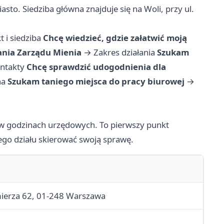
o. Siedziba główna znajduje się na Woli, przy ul.
t i siedziba
Chcę wiedzieć, gdzie załatwić moją
ania Zarządu Mienia
→
Zakres działania
Szukam
ontakty
Chcę sprawdzić udogodnienia dla
na
Szukam taniego miejsca do pracy biurowej
→
 w godzinach urzędowych. To pierwszy punkt
rego działu skierować swoją sprawę.
imierza 62, 01-248 Warszawa