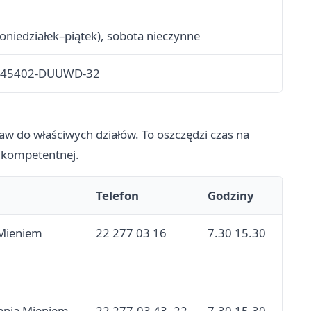
oniedziałek–piątek), sobota nieczynne
0-45402-DUUWD-32
aw do właściwych działów. To oszczędzi czas na
y kompetentnej.
Telefon
Godziny
 Mieniem
22 277 03 16
7.30 15.30
ania Mieniem
22 277-03 43, 22
7.30 15.30