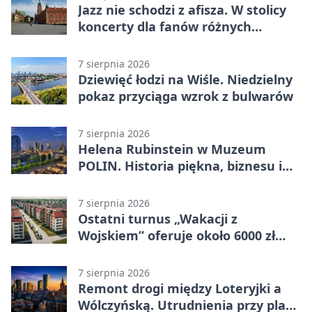
Jazz nie schodzi z afisza. W stolicy
koncerty dla fanów różnych
brzmień
7 sierpnia 2026
Dziewięć łodzi na Wiśle. Niedzielny
pokaz przyciąga wzrok z bulwarów
7 sierpnia 2026
Helena Rubinstein w Muzeum
POLIN. Historia piękna, biznesu i
własnego wizerunku
7 sierpnia 2026
Ostatni turnus „Wakacji z
Wojskiem” oferuje około 6000 zł
brutto
7 sierpnia 2026
Remont drogi między Loteryjki a
Wólczyńską. Utrudnienia przy placu