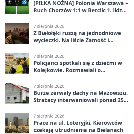
[PIŁKA NOŻNA] Polonia Warszawa –
Ruch Chorzów 1:1 w Betclic 1. lidze.
Lider stracił punkty u siebie
7 sierpnia 2026
Z Białołęki ruszą na jednodniowe
wycieczki. Na liście Zamość i
Kraków
7 sierpnia 2026
Policjanci spotkali się z dziećmi w
Kolejkowie. Rozmawiali o
wakacyjnych zagrożeniach
7 sierpnia 2026
Burze zerwały dachy na Mazowszu.
Strażacy interweniowali ponad 250
razy
7 sierpnia 2026
Prace na ul. Loteryjki. Kierowców
czekają utrudnienia na Bielanach