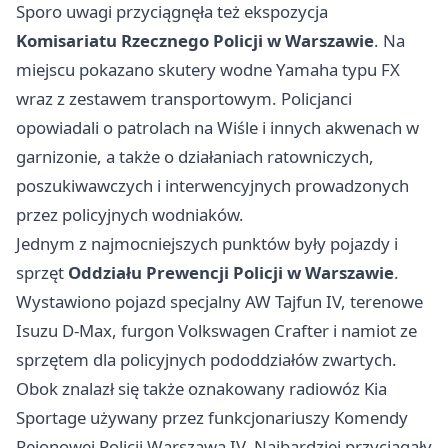
Sporo uwagi przyciągnęła też ekspozycja
Komisariatu Rzecznego Policji w Warszawie
. Na
miejscu pokazano skutery wodne Yamaha typu FX
wraz z zestawem transportowym. Policjanci
opowiadali o patrolach na Wiśle i innych akwenach w
garnizonie, a także o działaniach ratowniczych,
poszukiwawczych i interwencyjnych prowadzonych
przez policyjnych wodniaków.
Jednym z najmocniejszych punktów były pojazdy i
sprzęt
Oddziału Prewencji Policji w Warszawie
.
Wystawiono pojazd specjalny AW Tajfun IV, terenowe
Isuzu D-Max, furgon Volkswagen Crafter i namiot ze
sprzętem dla policyjnych pododdziałów zwartych.
Obok znalazł się także oznakowany radiowóz Kia
Sportage używany przez funkcjonariuszy Komendy
Rejonowej Policji Warszawa IV. Najbardziej przyciągały