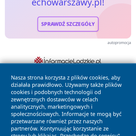
echowarszawy.pl!
SPRAWDŹ SZCZEGÓŁY
autopromocja
Nasza strona korzysta z plików cookies, aby
działała prawidłowo. Używamy także plików
cookies i podobnych technologii od
zewnętrznych dostawców w celach
analitycznych, marketingowych i
społecznościowych. Informacje te mogą być
Copyright © 2026 echowarszawy.pl Wszystkie prawa
przetwarzane również przez naszych
zastrzeżone.
partnerów. Kontynuując korzystanie ze
strony lub klikając „Przechodzę do serwisu",