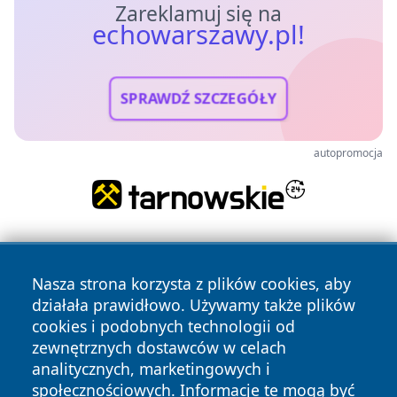
Zareklamuj się na
echowarszawy.pl!
SPRAWDŹ SZCZEGÓŁY
autopromocja
Nasza strona korzysta z plików cookies, aby
działała prawidłowo. Używamy także plików
cookies i podobnych technologii od
zewnętrznych dostawców w celach
Copyright © 2026 echowarszawy.pl Wszystkie prawa
analitycznych, marketingowych i
zastrzeżone.
społecznościowych. Informacje te mogą być