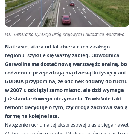
FOT. Generalna Dyrekcja Dróg Krajowych i Autostrad Warszawa
Na trasie, która od lat zbiera ruch z całego
regionu, szykuje się ważny zabieg. Obwodnica
Garwolina ma dostać nową warstwę ścieralną, bo
codziennie przejeżdżają nią dziesiątki tysięcy aut.
GDDKiA przypomina, że odcinek oddany do ruchu
w 2007 r. odciążył samo miasto, ale dziś wymaga
już standardowego utrzymania. To właśnie taki
remont decyduje o tym, czy droga zachowa swoją
formę na kolejne lata.
Natężenie ruchu na tej ekspresowej trasie sięga nawet
40 tys. pojazdów na dobę. Dla kierowców jadących na