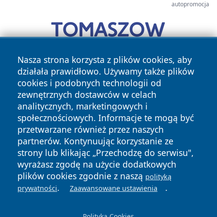
autopromocja
Nasza strona korzysta z plików cookies, aby
działała prawidłowo. Używamy także plików
cookies i podobnych technologii od
zewnętrznych dostawców w celach
analitycznych, marketingowych i
społecznościowych. Informacje te mogą być
przetwarzane również przez naszych
Copyright © 2026 echowarszawy.pl Wszystkie prawa
zastrzeżone.
partnerów. Kontynuując korzystanie ze
strony lub klikając „Przechodzę do serwisu",
wyrażasz zgodę na użycie dodatkowych
Polityka
Polityka
plików cookies zgodnie z naszą
polityką
News
Autorzy
Prywatności
Cookies
.
.
prywatności
Zaawansowane ustawienia
Polityka Cookies