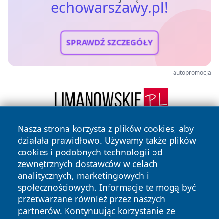
echowarszawy.pl!
SPRAWDŹ SZCZEGÓŁY
autopromocja
Nasza strona korzysta z plików cookies, aby
działała prawidłowo. Używamy także plików
cookies i podobnych technologii od
zewnętrznych dostawców w celach
analitycznych, marketingowych i
społecznościowych. Informacje te mogą być
Copyright © 2026 echowarszawy.pl Wszystkie prawa
przetwarzane również przez naszych
zastrzeżone.
partnerów. Kontynuując korzystanie ze