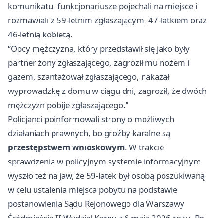
komunikatu, funkcjonariusze pojechali na miejsce i
rozmawiali z 59-letnim zgłaszającym, 47-latkiem oraz
46-letnią kobietą.
“Obcy mężczyzna, który przedstawił się jako były
partner żony zgłaszającego, zagroził mu nożem i
gazem, szantażował zgłaszającego, nakazał
wyprowadzkę z domu w ciągu dni, zagroził, że dwóch
mężczyzn pobije zgłaszającego.”
Policjanci poinformowali strony o możliwych
działaniach prawnych, bo groźby karalne są
przestępstwem wnioskowym
. W trakcie
sprawdzenia w policyjnym systemie informacyjnym
wyszło też na jaw, że 59-latek był osobą poszukiwaną
w celu ustalenia miejsca pobytu na podstawie
postanowienia Sądu Rejonowego dla Warszawy
Śródmieścia II Wydział Karny z 6 maja 2026 roku. Po