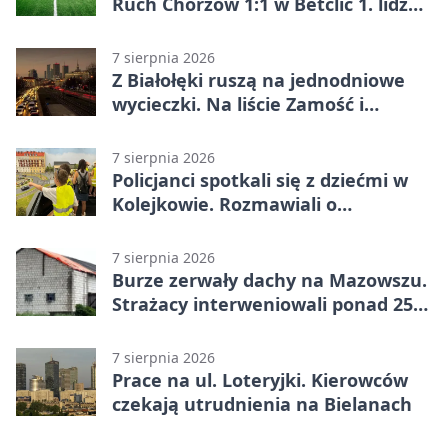
Ruch Chorzów 1:1 w Betclic 1. lidze.
Lider stracił punkty u siebie
7 sierpnia 2026
Z Białołęki ruszą na jednodniowe
wycieczki. Na liście Zamość i
Kraków
7 sierpnia 2026
Policjanci spotkali się z dziećmi w
Kolejkowie. Rozmawiali o
wakacyjnych zagrożeniach
7 sierpnia 2026
Burze zerwały dachy na Mazowszu.
Strażacy interweniowali ponad 250
razy
7 sierpnia 2026
Prace na ul. Loteryjki. Kierowców
czekają utrudnienia na Bielanach