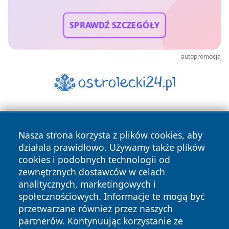
SPRAWDŹ SZCZEGÓŁY
autopromocja
Nasza strona korzysta z plików cookies, aby
działała prawidłowo. Używamy także plików
cookies i podobnych technologii od
zewnętrznych dostawców w celach
Copyright © 2026 echowarszawy.pl Wszystkie prawa
analitycznych, marketingowych i
zastrzeżone.
społecznościowych. Informacje te mogą być
przetwarzane również przez naszych
partnerów. Kontynuując korzystanie ze
Polityka
Polityka
News
Autorzy