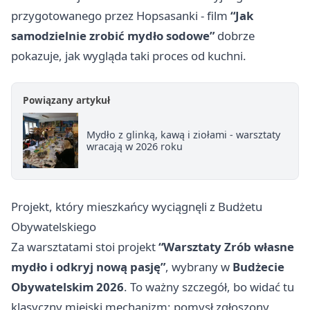
przygotowanego przez Hopsasanki - film
“Jak
samodzielnie zrobić mydło sodowe”
dobrze
pokazuje, jak wygląda taki proces od kuchni.
Powiązany artykuł
Mydło z glinką, kawą i ziołami - warsztaty
wracają w 2026 roku
Projekt, który mieszkańcy wyciągnęli z Budżetu
Obywatelskiego
Za warsztatami stoi projekt
“Warsztaty Zrób własne
mydło i odkryj nową pasję”
, wybrany w
Budżecie
Obywatelskim 2026
. To ważny szczegół, bo widać tu
klasyczny miejski mechanizm: pomysł zgłoszony