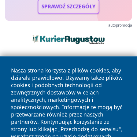
SPRAWDŹ SZCZEGÓŁY
autopromocja
Nasza strona korzysta z plików cookies, aby
działała prawidłowo. Używamy także plików
cookies i podobnych technologii od
zewnętrznych dostawców w celach
Copyright © 2026 echowarszawy.pl Wszystkie prawa
analitycznych, marketingowych i
zastrzeżone.
społecznościowych. Informacje te mogą być
przetwarzane również przez naszych
partnerów. Kontynuując korzystanie ze
Polityka
Polityka
News
Autorzy
strony lub klikając „Przechodzę do serwisu",
Prywatności
Cookies
wyrażasz zgodę na użycie dodatkowych