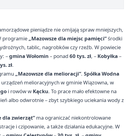
 samorządowe pieniądze nie omijają spraw mniejszych,
 W programie
„Mazowsze dla miejsc pamięci”
środki
zydrożnych, tablic, nagrobków czy rzeźb. W powiecie
y: –
gmina Wołomin
– ponad
60 tys. zł
, –
Kobyłka
–
ys. zł
.
ogramu
„Mazowsze dla melioracji”
.
Spółka Wodna
 urządzeń melioracyjnych w gminie Wiązowna, w
ego
i rowów w
Kącku
. To prace mało efektowne na
pień albo odwrotnie – zbyt szybkiego uciekania wody z
dla zwierząt”
ma ograniczać niekontrolowane
tracje i czipowanie, a także działania edukacyjne. W
: –
gminy Celestynów
–
30 tys. zł
, –
gminy