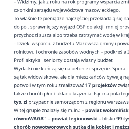
– Widzimy, jak z roku na rok programy wsparcia zm
członkini zarządu województwa mazowieckiego.
To właśnie te pieniądze najczęściej przekładają się
do pól, sprawniejszy wyjazd OSP do akcji, mniej prow
przychodzi susza albo trzeba zatrzymać wodę w kraj
– Dzięki wsparciu z budżetu Mazowsza gminy i powiat
rolnictwu i ochronie zasobów wodnych – podkreśla 
Profilaktyka i seniorzy dostają własny budżet
Wydatki nie kończą się na betonie i sprzęcie. Spora 
są tak widowiskowe, ale dla mieszkańców bywają n
pozwoli w tym roku zrealizować
17 projektów
związ
także chorób płuc i układu krążenia. Łączna pula t
tys. zł
przypadnie samorządom z regionu warszaws
W tej grupie znalazły się m.in.: –
powiat wołomińsk
równoWAGA”
, –
powiat legionowski
– blisko
99 tys
chorób nowotworowych sutka dla kobiet i mężc