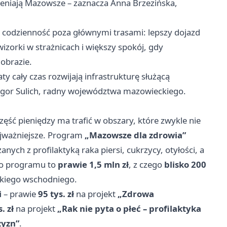
ieniają Mazowsze – zaznacza Anna Brzezińska,
 na codzienność poza głównymi trasami: lepszy dojazd
izorki w strażnicach i większy spokój, gdy
obrazie.
y cały czas rozwijają infrastrukturę służącą
Igor Sulich, radny województwa mazowieckiego.
część pieniędzy ma trafić w obszary, które zwykle nie
ajważniejsze. Program
„Mazowsze dla zdrowia”
anych z profilaktyką raka piersi, cukrzycy, otyłości, a
ego programu to
prawie 1,5 mln zł
, z czego
blisko 200
kiego wschodniego.
i
– prawie
95 tys. zł
na projekt
„Zdrowa
. zł
na projekt
„Rak nie pyta o płeć – profilaktyka
zyzn”
.