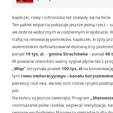
Kapliczki, rowy i schroniska też znalazły się na liście
Ten pakiet wsparcia pokazuje jeszcze jedną rzecz –
ale dobrze widocznych w codziennym krajobrazie.
trafią na renowację pomników, kapliczek, krzyży pr
wołomińskim dofinansowanie dostaną trzy podmiot
ponad
19 tys. zł
, –
gmina Strachówka
– ponad
48 t
W powiecie otwockim ważny sygnał płynie też z pr
„Wiąz”
otrzymała prawie
100 tys. zł
na konserwację
tym
rowu melioracyjnego – kanału boryszewski
pierwszy rzut oka, ale bez nich rośnie ryzyko podto
pól.
Na końcu są jeszcze zwierzęta. Program
„Mazowsze 
rozmnażanie psów i kotów, wspierać sterylizacje, kas
regionie wschodniego Mazowsza pieniądze trafią do