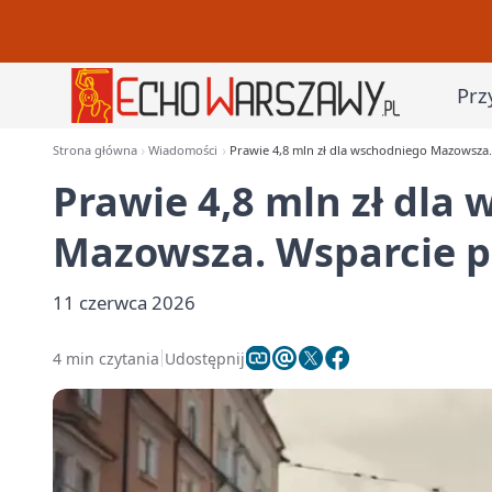
Prz
Strona główna
Wiadomości
Prawie 4,8 mln zł dla wschodniego Mazowsza. 
Prawie 4,8 mln zł dla
Mazowsza. Wsparcie pój
11 czerwca 2026
4 min czytania
Udostępnij