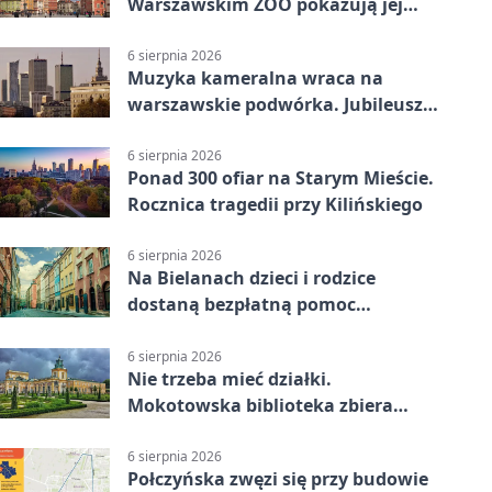
Warszawskim ZOO pokazują jej
szkielet z druku 3D
6 sierpnia 2026
Muzyka kameralna wraca na
warszawskie podwórka. Jubileusz
WarszeMuzik
6 sierpnia 2026
Ponad 300 ofiar na Starym Mieście.
Rocznica tragedii przy Kilińskiego
6 sierpnia 2026
Na Bielanach dzieci i rodzice
dostaną bezpłatną pomoc
psychologiczną
6 sierpnia 2026
Nie trzeba mieć działki.
Mokotowska biblioteka zbiera
historie zieleni
6 sierpnia 2026
Połczyńska zwęzi się przy budowie