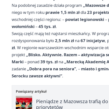
Na podobnej zasadzie działa program
„Mazowsze d
niego w tym roku
prawie 1,5 mln zł
dla
23 projek
wschodniej części regionu: –
powiat legionowski
– 
wołomiński
–
45 tys. zł
.
Swoją część mają też najstarsi mieszkańcy. W prog
rozdysponowania było
2,5 mln zł
na
67 inicjatyw
, 
zł
. W regionie warszawskim wschodnim wsparcie ot
projekt
„Blisko. Aktywnie. Razem – aktywizacja
Marki
– ponad
39 tys. zł
na
„Marecką Akademię A
zadanie
„Dobra pora na seniora”
, –
miasto i gmin
Serocku zawsze aktywni”
.
Powiązany artykuł
Pieniądze z Mazowsza trafią do 
priorytetów