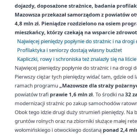
dojazdy, doposażone strażnice, badania profilak
Mazowsza przekazał samorządom z powiatów otw
4,8 mln zł. Pieniądze rozdzielono na osiem progra
mieszkańcy, którzy czekają na wsparcie zdrowot
Najwięcej pieniędzy popłynie do strażnic i na drog
Profilaktyka i seniorzy dostają własny budżet
Kapliczki, rowy i schroniska też znalazły się na liście
Najwięcej pieniędzy popłynie do strażnic i na drogi
Pierwszy ciężar tych pieniędzy widać tam, gdzie od la
ramach programu
„Mazowsze dla straży pożarny
powiatów trafi
prawie 1,6 mln zł
. To środki na
32 z
modernizacji strażnic po zakup samochodów ratown
Obok tego idzie drugi duży strumień pieniędzy. Na
gruntów rolnych oraz na zbiorniki służące małej re
wołomińskiego i otwockiego dostaną
ponad 2,4 mln