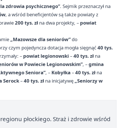
la zdrowia psychicznego”
. Sejmik przeznaczył na
tów
, a wśród beneficjentów są także powiaty z
prawie
200 tys. zł
na dwa projekty, –
powiat
ramie
„Mazowsze dla seniorów”
do
przy czym pojedyncza dotacja mogła sięgnąć
40 tys.
rzymały: –
powiat legionowski
–
40 tys. zł
na
 seniorów w Powiecie Legionowskim”
, –
gmina
ktywnego Seniora”
, –
Kobyłka
–
40 tys. zł
na
a Serock
–
40 tys. zł
na inicjatywę
„Seniorzy w
regionu płockiego. Straż i zdrowie wśród