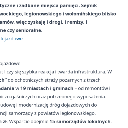
tyczne i zadbane miejsca pamięci. Sejmik
ockiego, legionowskiego i wołomińskiego blisko
mów, więc zyskają i drogi, i remizy, i
ne czy senioralne.
i dojazdowe
 dojazdowe
t liczy się szybka reakcja i twarda infrastruktura. W
ch”
do ochotniczych straży pożarnych z trzech
adania
w
19 miastach i gminach
– od remontów i
iczo-gaśniczych oraz potrzebnego wyposażenia.
 budowę i modernizację dróg dojazdowych do
tencji samorządy z powiatów legionowskiego,
 zł
. Wsparcie obejmie
15 samorządów lokalnych
.