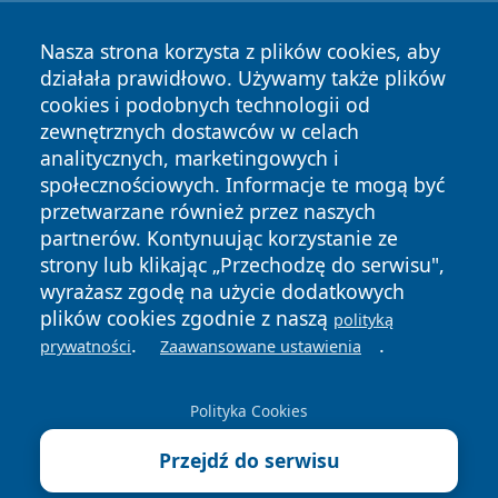
Nasza strona korzysta z plików cookies, aby
działała prawidłowo. Używamy także plików
cookies i podobnych technologii od
zewnętrznych dostawców w celach
Copyright © 2026 echowarszawy.pl Wszystkie prawa
analitycznych, marketingowych i
zastrzeżone.
społecznościowych. Informacje te mogą być
przetwarzane również przez naszych
partnerów. Kontynuując korzystanie ze
Polityka
Polityka
News
Autorzy
strony lub klikając „Przechodzę do serwisu",
Prywatności
Cookies
wyrażasz zgodę na użycie dodatkowych
plików cookies zgodnie z naszą
polityką
.
.
prywatności
Zaawansowane ustawienia
Polityka Cookies
Przejdź do serwisu