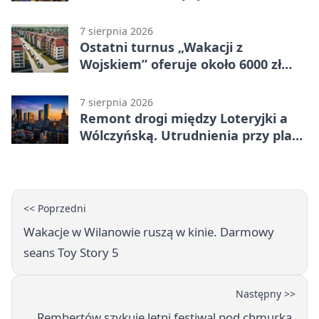
własnego wizerunku
7 sierpnia 2026
Ostatni turnus „Wakacji z
Wojskiem” oferuje około 6000 zł
brutto
7 sierpnia 2026
Remont drogi między Loteryjki a
Wólczyńską. Utrudnienia przy placu
zabaw
<< Poprzedni
Wakacje w Wilanowie ruszą w kinie. Darmowy
seans Toy Story 5
Następny >>
Rembertów szykuje letni festiwal pod chmurką.