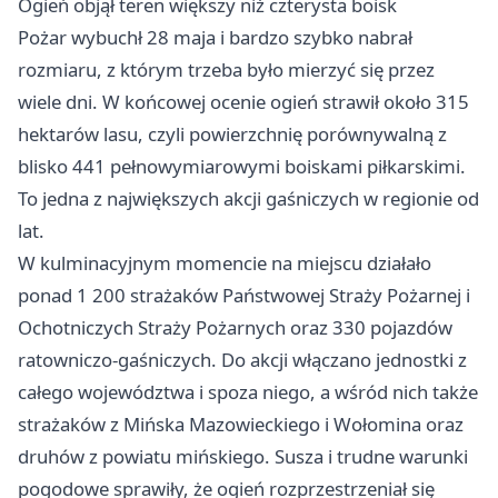
Ogień objął teren większy niż czterysta boisk
Pożar wybuchł 28 maja i bardzo szybko nabrał
rozmiaru, z którym trzeba było mierzyć się przez
wiele dni. W końcowej ocenie ogień strawił około 315
hektarów lasu, czyli powierzchnię porównywalną z
blisko 441 pełnowymiarowymi boiskami piłkarskimi.
To jedna z największych akcji gaśniczych w regionie od
lat.
W kulminacyjnym momencie na miejscu działało
ponad 1 200 strażaków Państwowej Straży Pożarnej i
Ochotniczych Straży Pożarnych oraz 330 pojazdów
ratowniczo-gaśniczych. Do akcji włączano jednostki z
całego województwa i spoza niego, a wśród nich także
strażaków z
Mińska Mazowieckiego
i Wołomina oraz
druhów z powiatu mińskiego. Susza i trudne warunki
pogodowe sprawiły, że ogień rozprzestrzeniał się