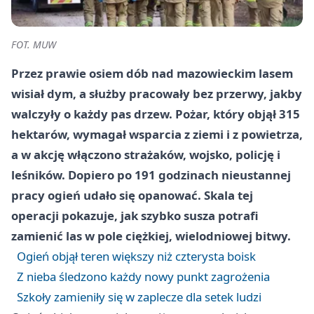
FOT. MUW
Przez prawie osiem dób nad mazowieckim lasem
wisiał dym, a służby pracowały bez przerwy, jakby
walczyły o każdy pas drzew. Pożar, który objął 315
hektarów, wymagał wsparcia z ziemi i z powietrza,
a w akcję włączono strażaków, wojsko, policję i
leśników. Dopiero po 191 godzinach nieustannej
pracy ogień udało się opanować. Skala tej
operacji pokazuje, jak szybko susza potrafi
zamienić las w pole ciężkiej, wielodniowej bitwy.
Ogień objął teren większy niż czterysta boisk
Z nieba śledzono każdy nowy punkt zagrożenia
Szkoły zamieniły się w zaplecze dla setek ludzi