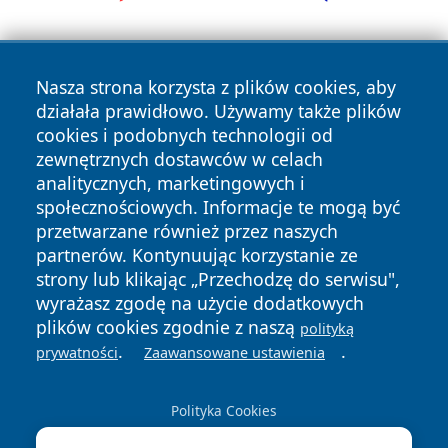
Nasza strona korzysta z plików cookies, aby
działała prawidłowo. Używamy także plików
cookies i podobnych technologii od
zewnętrznych dostawców w celach
Copyright © 2026 echowarszawy.pl Wszystkie prawa
analitycznych, marketingowych i
zastrzeżone.
społecznościowych. Informacje te mogą być
przetwarzane również przez naszych
partnerów. Kontynuując korzystanie ze
Polityka
Polityka
News
Autorzy
strony lub klikając „Przechodzę do serwisu",
Prywatności
Cookies
wyrażasz zgodę na użycie dodatkowych
plików cookies zgodnie z naszą
polityką
.
.
prywatności
Zaawansowane ustawienia
Polityka Cookies