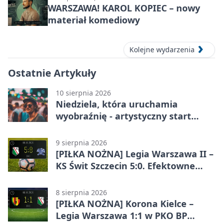
WARSZAWA! KAROL KOPIEC – nowy
materiał komediowy
Kolejne wydarzenia
Ostatnie Artykuły
10 sierpnia 2026
Niedziela, która uruchamia
wyobraźnię - artystyczny start
sezonu
9 sierpnia 2026
[PIŁKA NOŻNA] Legia Warszawa II –
KS Świt Szczecin 5:0. Efektowne
przełamanie rezerw w Betclic 2.
lidze
8 sierpnia 2026
[PIŁKA NOŻNA] Korona Kielce –
Legia Warszawa 1:1 w PKO BP