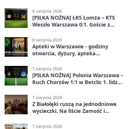
Ekstraklasie. Goście wypuścili
zwycięstwo z rąk
8 sierpnia 2026
[PIŁKA NOŻNA] ŁKS Łomża – KTS
Weszło Warszawa 0:1. Goście z
Warszawy z ważnym zwycięstwem
w Betclic 3. Lidze Grupa 1 (Grupa I)
8 sierpnia 2026
Apteki w Warszawie - godziny
otwarcia, dyżury, apteka
całodobowa
7 sierpnia 2026
[PIŁKA NOŻNA] Polonia Warszawa –
Ruch Chorzów 1:1 w Betclic 1. lidze.
Lider stracił punkty u siebie
7 sierpnia 2026
Z Białołęki ruszą na jednodniowe
wycieczki. Na liście Zamość i
Kraków
7 sierpnia 2026