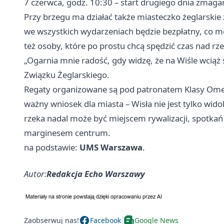
7 czerwca, godz. 10:30 – start drugiego dnia zmaga
Przy brzegu ma działać także miasteczko żeglarskie 
we wszystkich wydarzeniach będzie bezpłatny, co mo
też osoby, które po prostu chcą spędzić czas nad rz
„Ogarnia mnie radość, gdy widzę, że na Wiśle wciąż 
Związku Żeglarskiego.
Regaty organizowane są pod patronatem Klasy Omega
ważny wniosek dla miasta – Wisła nie jest tylko wid
rzeka nadal może być miejscem rywalizacji, spotka
marginesem centrum.
na podstawie:
UMS Warszawa
.
Autor:
Redakcja Echo Warszawy
Zaobserwuj nas!
Facebook
Google News