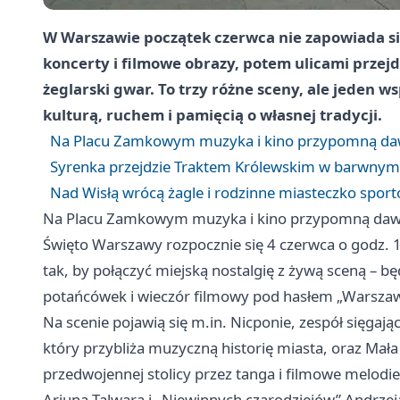
W Warszawie początek czerwca nie zapowiada s
koncerty i filmowe obrazy, potem ulicami przejd
żeglarski gwar. To trzy różne sceny, ale jeden 
kulturą, ruchem i pamięcią o własnej tradycji.
Na Placu Zamkowym muzyka i kino przypomną d
Syrenka przejdzie Traktem Królewskim w barwny
Nad Wisłą wrócą żagle i rodzinne miasteczko spo
Na Placu Zamkowym muzyka i kino przypomną da
Święto Warszawy rozpocznie się 4 czerwca o godz.
tak, by połączyć miejską nostalgię z żywą sceną – 
potańcówek i wieczór filmowy pod hasłem „Warszaw
Na scenie pojawią się m.in. Nicponie, zespół sięga
który przybliża muzyczną historię miasta, oraz Mał
przedwojennej stolicy przez tanga i filmowe melodi
Arjuna Talwara i „Niewinnych czarodziejów” Andrze