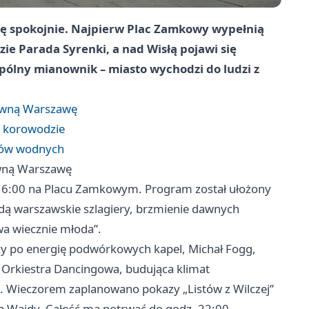
ię spokojnie. Najpierw Plac Zamkowy wypełnią
zie Parada Syrenki, a nad Wisłą pojawi się
wspólny mianownik – miasto wychodzi do ludzi z
awną Warszawę
m korowodzie
rtów wodnych
wną Warszawę
 16:00 na Placu Zamkowym. Program został ułożony
będą warszawskie szlagiery, brzmienie dawnych
a wiecznie młoda”.
jący po energię podwórkowych kapel, Michał Fogg,
a Orkiestra Dancingowa, budująca klimat
e. Wieczorem zaplanowano pokazy „Listów z Wilczej”
ja Wajdy. Całość ma potrwać do godz. 22:00.