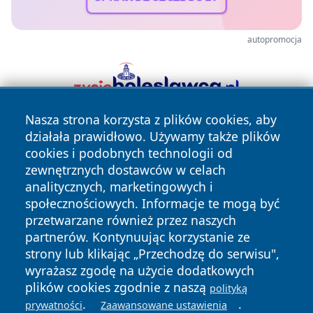
autopromocja
Nasza strona korzysta z plików cookies, aby
działała prawidłowo. Używamy także plików
cookies i podobnych technologii od
zewnętrznych dostawców w celach
analitycznych, marketingowych i
społecznościowych. Informacje te mogą być
Copyright © 2026 echowarszawy.pl Wszystkie prawa
przetwarzane również przez naszych
zastrzeżone.
partnerów. Kontynuując korzystanie ze
strony lub klikając „Przechodzę do serwisu",
wyrażasz zgodę na użycie dodatkowych
Polityka
Polityka
News
Autorzy
plików cookies zgodnie z naszą
polityką
Prywatności
Cookies
.
.
prywatności
Zaawansowane ustawienia