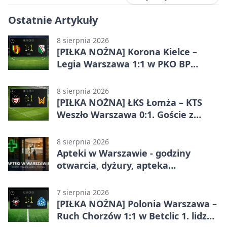
Ostatnie Artykuły
8 sierpnia 2026
[PIŁKA NOŻNA] Korona Kielce –
Legia Warszawa 1:1 w PKO BP
Ekstraklasie. Goście wypuścili
zwycięstwo z rąk
8 sierpnia 2026
[PIŁKA NOŻNA] ŁKS Łomża – KTS
Weszło Warszawa 0:1. Goście z
Warszawy z ważnym zwycięstwem
w Betclic 3. Lidze Grupa 1 (Grupa I)
8 sierpnia 2026
Apteki w Warszawie - godziny
otwarcia, dyżury, apteka
całodobowa
7 sierpnia 2026
[PIŁKA NOŻNA] Polonia Warszawa –
Ruch Chorzów 1:1 w Betclic 1. lidze.