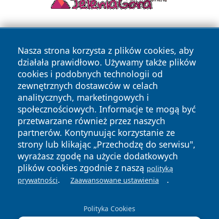
Nasza strona korzysta z plików cookies, aby
działała prawidłowo. Używamy także plików
cookies i podobnych technologii od
zewnętrznych dostawców w celach
Copyright © 2026 echowarszawy.pl Wszystkie prawa
analitycznych, marketingowych i
zastrzeżone.
społecznościowych. Informacje te mogą być
przetwarzane również przez naszych
partnerów. Kontynuując korzystanie ze
Polityka
Polityka
News
Autorzy
strony lub klikając „Przechodzę do serwisu",
Prywatności
Cookies
wyrażasz zgodę na użycie dodatkowych
plików cookies zgodnie z naszą
polityką
.
.
prywatności
Zaawansowane ustawienia
Polityka Cookies