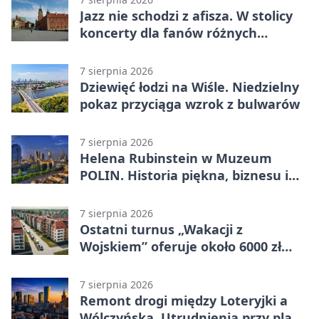
Jazz nie schodzi z afisza. W stolicy
koncerty dla fanów różnych
brzmień
7 sierpnia 2026
Dziewięć łodzi na Wiśle. Niedzielny
pokaz przyciąga wzrok z bulwarów
7 sierpnia 2026
Helena Rubinstein w Muzeum
POLIN. Historia piękna, biznesu i
własnego wizerunku
7 sierpnia 2026
Ostatni turnus „Wakacji z
Wojskiem” oferuje około 6000 zł
brutto
7 sierpnia 2026
Remont drogi między Loteryjki a
Wólczyńską. Utrudnienia przy placu