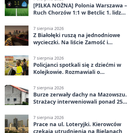
[PIŁKA NOŻNA] Polonia Warszawa –
Ruch Chorzów 1:1 w Betclic 1. lidze.
Lider stracił punkty u siebie
7 sierpnia 2026
Z Białołęki ruszą na jednodniowe
wycieczki. Na liście Zamość i
Kraków
7 sierpnia 2026
Policjanci spotkali się z dziećmi w
Kolejkowie. Rozmawiali o
wakacyjnych zagrożeniach
7 sierpnia 2026
Burze zerwały dachy na Mazowszu.
Strażacy interweniowali ponad 250
razy
7 sierpnia 2026
Prace na ul. Loteryjki. Kierowców
czekają utrudnienia na Bielanach