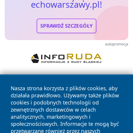
echowarszawy.pl!
SPRAWDŹ SZCZEGÓŁY
autopromocja
Nasza strona korzysta z plików cookies, aby
działała prawidłowo. Używamy także plików
cookies i podobnych technologii od
zewnętrznych dostawców w celach
Copyright © 2026 echowarszawy.pl Wszystkie prawa
analitycznych, marketingowych i
zastrzeżone.
społecznościowych. Informacje te mogą być
przetwarzane również przez naszych