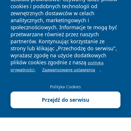
cookies i podobnych technologii od
zewnętrznych dostawców w celach
analitycznych, marketingowych i
społecznościowych. Informacje te mogą być
przetwarzane również przez naszych
Copyright © 2026 echowarszawy.pl Wszystkie prawa
partnerów. Kontynuując korzystanie ze
zastrzeżone.
strony lub klikając „Przechodzę do serwisu",
wyrażasz zgodę na użycie dodatkowych
plików cookies zgodnie z naszą
polityką
Polityka
Polityka
News
Autorzy
.
.
prywatności
Zaawansowane ustawienia
Prywatności
Cookies
Polityka Cookies
Przejdź do serwisu