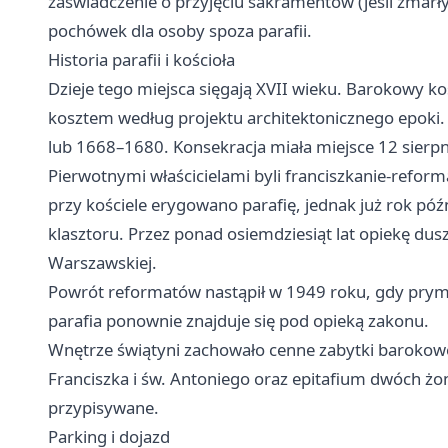
zaświadczenie o przyjęciu sakramentów (jeśli zmarł
pochówek dla osoby spoza parafii.
Historia parafii i kościoła
Dzieje tego miejsca sięgają XVII wieku. Barokowy ko
kosztem według projektu architektonicznego epoki
lub 1668–1680. Konsekracja miała miejsce 12 sierpn
Pierwotnymi właścicielami byli franciszkanie-reform
przy kościele erygowano parafię, jednak już rok pó
klasztoru. Przez ponad osiemdziesiąt lat opiekę dus
Warszawskiej.
Powrót reformatów nastąpił w 1949 roku, gdy prymas 
parafia ponownie znajduje się pod opieką zakonu.
Wnętrze świątyni zachowało cenne zabytki barokowe
Franciszka i św. Antoniego oraz epitafium dwóch żo
przypisywane.
Parking i dojazd