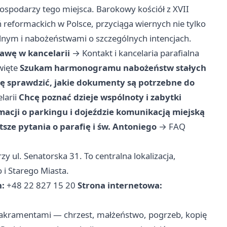
spodarzy tego miejsca. Barokowy kościół z XVII
 reformackich w Polsce, przyciąga wiernych nie tylko
lnym i nabożeństwami o szczególnych intencjach.
rawę w kancelarii
→
Kontakt i kancelaria parafialna
więte
Szukam harmonogramu nabożeństw stałych
ę sprawdzić, jakie dokumenty są potrzebne do
larii
Chcę poznać dzieje wspólnoty i zabytki
acji o parkingu i dojeździe komunikacją miejską
sze pytania o parafię i św. Antoniego
→
FAQ
zy ul. Senatorska 31. To centralna lokalizacja,
i Starego Miasta.
n:
+48 22 827 15 20
Strona internetowa:
 sakramentami — chrzest, małżeństwo, pogrzeb, kopię