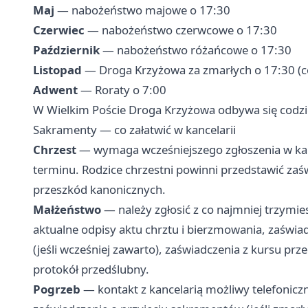
Maj
— nabożeństwo majowe o 17:30
Czerwiec
— nabożeństwo czerwcowe o 17:30
Październik
— nabożeństwo różańcowe o 17:30
Listopad
— Droga Krzyżowa za zmarłych o 17:30 (c
Adwent
— Roraty o 7:00
W Wielkim Poście Droga Krzyżowa odbywa się codzi
Sakramenty — co załatwić w kancelarii
Chrzest
— wymaga wcześniejszego zgłoszenia w kanc
terminu. Rodzice chrzestni powinni przedstawić zaś
przeszkód kanonicznych.
Małżeństwo
— należy zgłosić z co najmniej trzy
aktualne odpisy aktu chrztu i bierzmowania, zaświa
(jeśli wcześniej zawarto), zaświadczenia z kursu p
protokół przedślubny.
Pogrzeb
— kontakt z kancelarią możliwy telefonicz