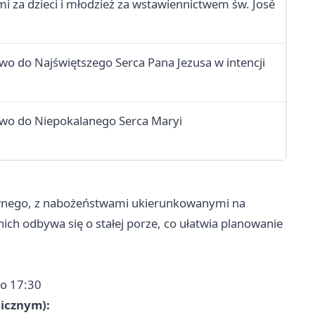
i za dzieci i młodzież za wstawiennictwem św. José
wo do Najświętszego Serca Pana Jezusa w intencji
two do Niepokalanego Serca Maryi
ewnego, z nabożeństwami ukierunkowanymi na
 nich odbywa się o stałej porze, co ułatwia planowanie
 o 17:30
gicznym):