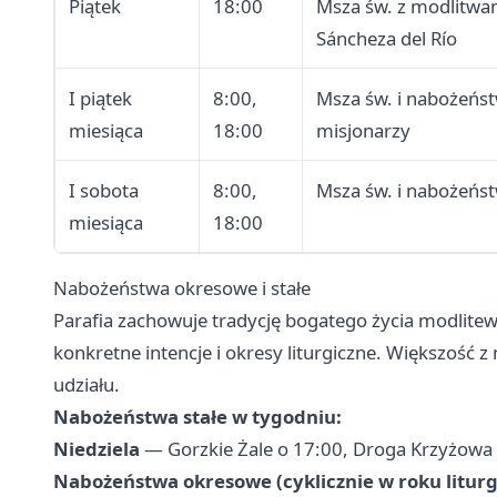
Piątek
18:00
Msza św. z modlitwam
Sáncheza del Río
I piątek
8:00,
Msza św. i nabożeńst
miesiąca
18:00
misjonarzy
I sobota
8:00,
Msza św. i nabożeńs
miesiąca
18:00
Nabożeństwa okresowe i stałe
Parafia zachowuje tradycję bogatego życia modlit
konkretne intencje i okresy liturgiczne. Większość z
udziału.
Nabożeństwa stałe w tygodniu:
Niedziela
— Gorzkie Żale o 17:00, Droga Krzyżowa
Nabożeństwa okresowe (cyklicznie w roku litur