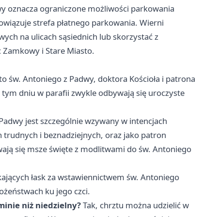
awy oznacza ograniczone możliwości parkowania
bowiązuje strefa płatnego parkowania. Wierni
ch na ulicach sąsiednich lub skorzystać z
ac Zamkowy i Stare Miasto.
o św. Antoniego z Padwy, doktora Kościoła i patrona
tym dniu w parafii zwykle odbywają się uroczyste
 Padwy jest szczególnie wzywany w intencjach
trudnych i beznadziejnych, oraz jako patron
wają się msze święte z modlitwami do św. Antoniego
ających łask za wstawiennictwem św. Antoniego
ożeństwach ku jego czci.
inie niż niedzielny?
Tak, chrztu można udzielić w