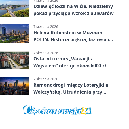
7 sierpnia 2026
Dziewięć łodzi na Wiśle. Niedzielny
pokaz przyciąga wzrok z bulwarów
7 sierpnia 2026
Helena Rubinstein w Muzeum
POLIN. Historia piękna, biznesu i
własnego wizerunku
7 sierpnia 2026
Ostatni turnus „Wakacji z
Wojskiem” oferuje około 6000 zł
brutto
7 sierpnia 2026
Remont drogi między Loteryjki a
Wólczyńską. Utrudnienia przy
placu zabaw