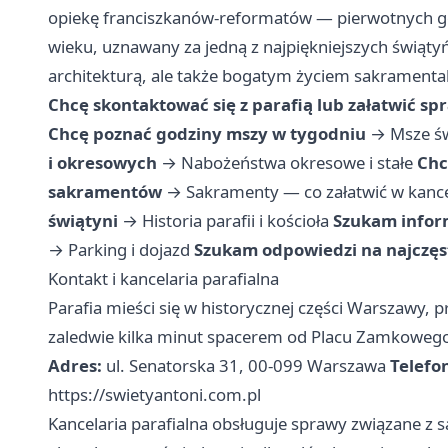
opiekę franciszkanów-reformatów — pierwotnych go
wieku, uznawany za jedną z najpiękniejszych świątyń
architekturą, ale także bogatym życiem sakramenta
Chcę skontaktować się z parafią lub załatwić sp
Chcę poznać godziny mszy w tygodniu
→
Msze ś
i okresowych
→
Nabożeństwa okresowe i stałe
Chc
sakramentów
→
Sakramenty — co załatwić w kance
świątyni
→
Historia parafii i kościoła
Szukam inform
→
Parking i dojazd
Szukam odpowiedzi na najczęst
Kontakt i kancelaria parafialna
Parafia mieści się w historycznej części Warszawy, pr
zaledwie kilka minut spacerem od Placu Zamkowego 
Adres:
ul. Senatorska 31, 00-099 Warszawa
Telefo
https://swietyantoni.com.pl
Kancelaria parafialna obsługuje sprawy związane z