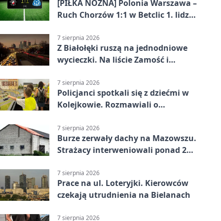
[PIŁKA NOŻNA] Polonia Warszawa –
Ruch Chorzów 1:1 w Betclic 1. lidze.
Lider stracił punkty u siebie
7 sierpnia 2026
Z Białołęki ruszą na jednodniowe
wycieczki. Na liście Zamość i
Kraków
7 sierpnia 2026
Policjanci spotkali się z dziećmi w
Kolejkowie. Rozmawiali o
wakacyjnych zagrożeniach
7 sierpnia 2026
Burze zerwały dachy na Mazowszu.
Strażacy interweniowali ponad 250
razy
7 sierpnia 2026
Prace na ul. Loteryjki. Kierowców
czekają utrudnienia na Bielanach
7 sierpnia 2026