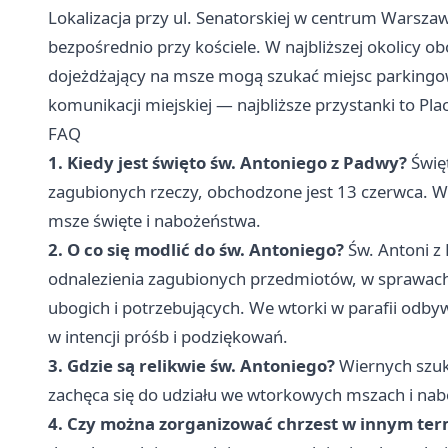
Lokalizacja przy ul. Senatorskiej w centrum Warsz
bezpośrednio przy kościele. W najbliższej okolicy o
dojeżdżający na msze mogą szukać miejsc parkingowy
komunikacji miejskiej — najbliższe przystanki to Pl
FAQ
1. Kiedy jest święto św. Antoniego z Padwy?
Święt
zagubionych rzeczy, obchodzone jest 13 czerwca. W 
msze święte i nabożeństwa.
2. O co się modlić do św. Antoniego?
Św. Antoni z
odnalezienia zagubionych przedmiotów, w sprawach 
ubogich i potrzebujących. We wtorki w parafii odby
w intencji próśb i podziękowań.
3. Gdzie są relikwie św. Antoniego?
Wiernych szuk
zachęca się do udziału we wtorkowych mszach i nab
4. Czy można zorganizować chrzest w innym term