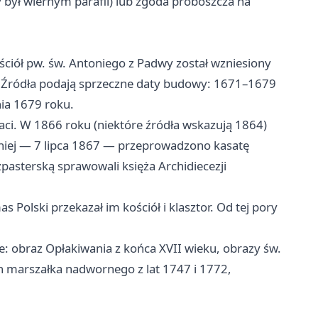
y był wiernym parafii) lub zgoda proboszcza na
ściół pw. św. Antoniego z Padwy został wzniesiony
. Źródła podają sprzeczne daty budowy: 1671–1679
ia 1679 roku.
aci. W 1866 roku (niektóre źródła wskazują 1864)
źniej — 7 lipca 1867 — przeprowadzono kasatę
zpasterską sprawowali księża Archidiecezji
Polski przekazał im kościół i klasztor. Od tej pory
: obraz Opłakiwania z końca XVII wieku, obrazy św.
n marszałka nadwornego z lat 1747 i 1772,