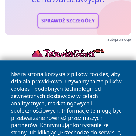
SPRAWDŹ SZCZEGÓŁY
autopromocja
Nasza strona korzysta z plików cookies, aby
działała prawidłowo. Używamy także plików
cookies i podobnych technologii od
zewnętrznych dostawców w celach
analitycznych, marketingowych i
Copyright © 2026 echowarszawy.pl Wszystkie prawa
społecznościowych. Informacje te mogą być
zastrzeżone.
przetwarzane również przez naszych
partnerów. Kontynuując korzystanie ze
strony lub klikając „Przechodzę do serwisu",
Polityka
Polityka