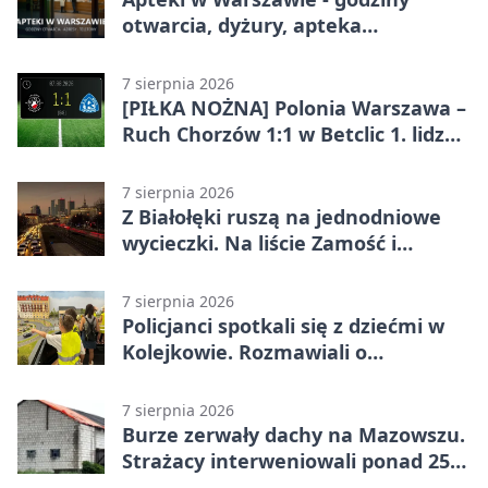
otwarcia, dyżury, apteka
całodobowa
7 sierpnia 2026
[PIŁKA NOŻNA] Polonia Warszawa –
Ruch Chorzów 1:1 w Betclic 1. lidze.
Lider stracił punkty u siebie
7 sierpnia 2026
Z Białołęki ruszą na jednodniowe
wycieczki. Na liście Zamość i
Kraków
7 sierpnia 2026
Policjanci spotkali się z dziećmi w
Kolejkowie. Rozmawiali o
wakacyjnych zagrożeniach
7 sierpnia 2026
Burze zerwały dachy na Mazowszu.
Strażacy interweniowali ponad 250
razy