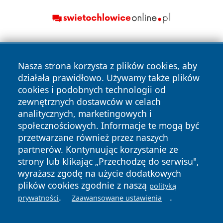
Nasza strona korzysta z plików cookies, aby
działała prawidłowo. Używamy także plików
cookies i podobnych technologii od
zewnętrznych dostawców w celach
Copyright © 2026 echowarszawy.pl Wszystkie prawa
analitycznych, marketingowych i
zastrzeżone.
społecznościowych. Informacje te mogą być
przetwarzane również przez naszych
partnerów. Kontynuując korzystanie ze
Polityka
Polityka
News
Autorzy
strony lub klikając „Przechodzę do serwisu",
Prywatności
Cookies
wyrażasz zgodę na użycie dodatkowych
plików cookies zgodnie z naszą
polityką
.
.
prywatności
Zaawansowane ustawienia