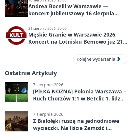
16 sierpnia 2026, 20:00
Andrea Bocelli w Warszawie —
koncert jubileuszowy 16 sierpnia
2026
21 sierpnia 2026, 20:00
Męskie Granie w Warszawie 2026.
Koncert na Lotnisku Bemowo już 21
sierpnia
Kolejne wydarzenia
Ostatnie Artykuły
7 sierpnia 2026
[PIŁKA NOŻNA] Polonia Warszawa –
Ruch Chorzów 1:1 w Betclic 1. lidze.
Lider stracił punkty u siebie
7 sierpnia 2026
Z Białołęki ruszą na jednodniowe
wycieczki. Na liście Zamość i