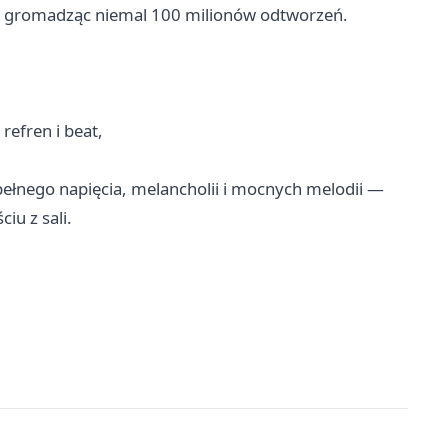
ck, gromadząc niemal 100 milionów odtworzeń.
refren i beat,
ełnego napięcia, melancholii i mocnych melodii —
iu z sali.