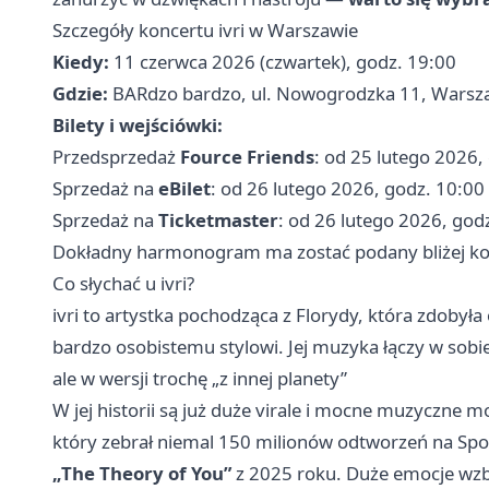
Szczegóły koncertu ivri w Warszawie
Kiedy:
11 czerwca 2026 (czwartek), godz. 19:00
Gdzie:
BARdzo bardzo, ul. Nowogrodzka 11, Warsz
Bilety i wejściówki:
Przedsprzedaż
Fource Friends
: od 25 lutego 2026,
Sprzedaż na
eBilet
: od 26 lutego 2026, godz. 10:00
Sprzedaż na
Ticketmaster
: od 26 lutego 2026, god
Dokładny harmonogram ma zostać podany bliżej ko
Co słychać u ivri?
ivri to artystka pochodząca z Florydy, która zdoby
bardzo osobistemu stylowi. Jej muzyka łączy w sobie
ale w wersji trochę „z innej planety”
W jej historii są już duże virale i mocne muzyczne 
który zebrał niemal 150 milionów odtworzeń na Spot
„The Theory of You”
z 2025 roku. Duże emocje wz