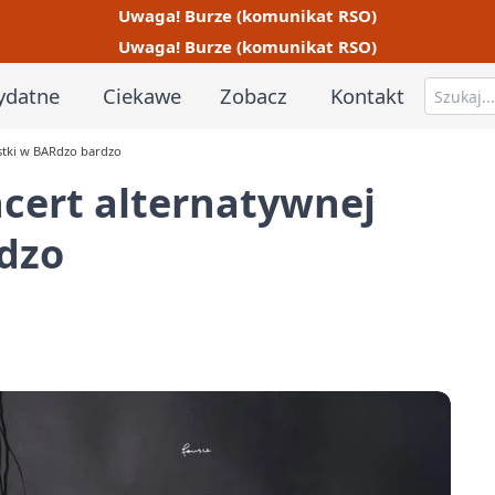
Uwaga! Burze (komunikat RSO)
Uwaga! Burze (komunikat RSO)
ydatne
Ciekawe
Zobacz
Kontakt
ystki w BARdzo bardzo
ncert alternatywnej
rdzo