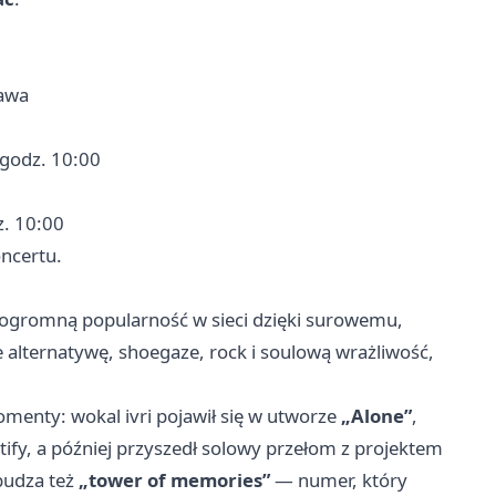
awa
 godz. 10:00
z. 10:00
ncertu.
ła ogromną popularność w sieci dzięki surowemu,
 alternatywę, shoegaze, rock i soulową wrażliwość,
momenty: wokal ivri pojawił się w utworze
„Alone”
,
ify, a później przyszedł solowy przełom z projektem
budza też
„tower of memories”
— numer, który