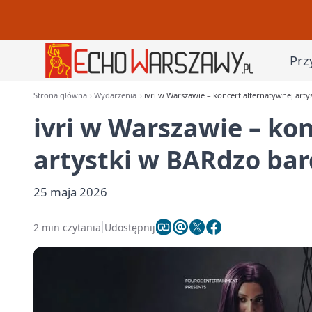
Prz
Strona główna
Wydarzenia
ivri w Warszawie – koncert alternatywnej art
ivri w Warszawie – ko
artystki w BARdzo ba
25 maja 2026
2 min czytania
Udostępnij