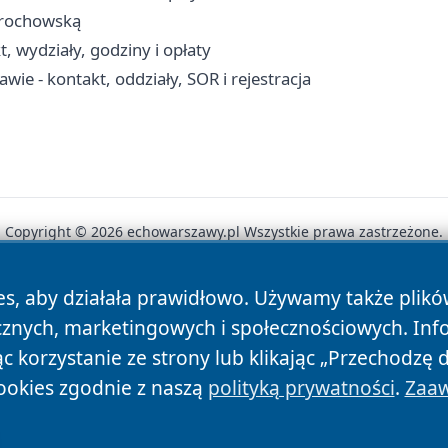
 Grochowską
 wydziały, godziny i opłaty
wie - kontakt, oddziały, SOR i rejestracja
Copyright © 2026 echowarszawy.pl Wszystkie prawa zastrzeżone.
es, aby działała prawidłowo. Używamy także plik
News
Autorzy
Polityka Prywatności
Polityka Cookie
cznych, marketingowych i społecznościowych. Inf
 korzystanie ze strony lub klikając „Przechodzę 
ookies zgodnie z naszą
polityką prywatności
.
Zaaw