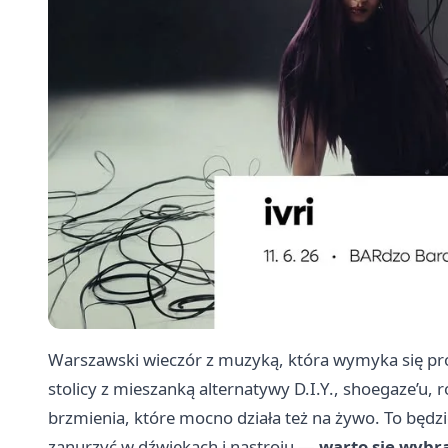
Warszawski wieczór z muzyką, która wymyka się pr
stolicy z mieszanką alternatywy D.I.Y., shoegaze’u
brzmienia, które mocno działa też na żywo. To będzi
zanurzyć w dźwiękach i nastroju —
warto się wybr