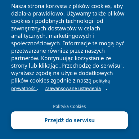
Zareklamuj się na
Nasza strona korzysta z plików cookies, aby
echowarszawy.pl!
działała prawidłowo. Używamy także plików
cookies i podobnych technologii od
zewnętrznych dostawców w celach
SPRAWDŹ SZCZEGÓŁY
analitycznych, marketingowych i
społecznościowych. Informacje te mogą być
przetwarzane również przez naszych
autopromocja
partnerów. Kontynuując korzystanie ze
strony lub klikając „Przechodzę do serwisu",
wyrażasz zgodę na użycie dodatkowych
plików cookies zgodnie z naszą
polityką
.
.
prywatności
Zaawansowane ustawienia
Polityka Cookies
Copyright © 2026 echowarszawy.pl Wszystkie prawa
Przejdź do serwisu
zastrzeżone.