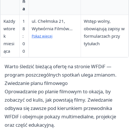
n
a
Każdy
1
ul. Chełmska 21,
Wstęp wolny,
wtore
8
Wytwórnia Filmów
obowiązują zapisy w
k
:
Dokumentalnych i
formularzach przy
Pokaż więcej
miesi
0
Fabularnych
tytułach
ąca
0
Warto śledzić bieżącą ofertę na stronie WFDiF —
program poszczególnych spotkań ulega zmianom.
Zwiedzanie planu filmowego
Oprowadzanie po planie filmowym to okazja, by
zobaczyć od kulis, jak powstają filmy. Zwiedzanie
odbywa się zawsze pod kierunkiem przewodnika
WFDiF i obejmuje pokazy multimedialne, projekcje
oraz część edukacyjną.