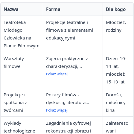
Nazwa
Forma
Dla kogo
Teatroteka
Projekcje teatralne i
Młodzież,
Młodego
filmowe z elementami
rodziny
Człowieka na
edukacyjnymi
Planie Filmowym
Warsztaty
Zajęcia praktyczne z
Dzieci 10-
filmowe
charakteryzacji,
14 lat,
scenografii,
młodzież
Pokaż więcej
kostiumografii, aktorstwa
15-19 lat
Projekcje i
Pokazy filmów z
Dorośli,
spotkania z
dyskusją, literatura
miłośnicy
twórcami
polskiej szkoły
kina
Pokaż więcej
dokumentu
Wykłady
Zagadnienia cyfrowej
Zaintereso
technologiczne
rekonstrukcji obrazu i
wani