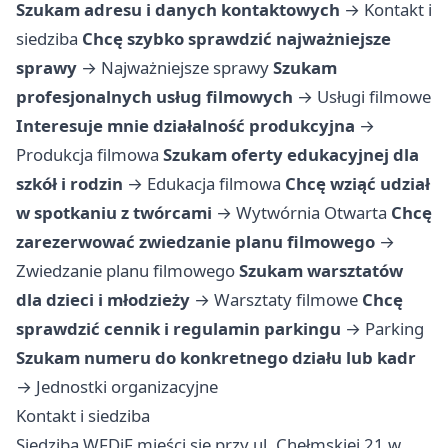
Szukam adresu i danych kontaktowych
→
Kontakt i
siedziba
Chcę szybko sprawdzić najważniejsze
sprawy
→
Najważniejsze sprawy
Szukam
profesjonalnych usług filmowych
→
Usługi filmowe
Interesuje mnie działalność produkcyjna
→
Produkcja filmowa
Szukam oferty edukacyjnej dla
szkół i rodzin
→
Edukacja filmowa
Chcę wziąć udział
w spotkaniu z twórcami
→
Wytwórnia Otwarta
Chcę
zarezerwować zwiedzanie planu filmowego
→
Zwiedzanie planu filmowego
Szukam warsztatów
dla dzieci i młodzieży
→
Warsztaty filmowe
Chcę
sprawdzić cennik i regulamin parkingu
→
Parking
Szukam numeru do konkretnego działu lub kadr
→
Jednostki organizacyjne
Kontakt i siedziba
Siedziba WFDiF mieści się przy ul. Chełmskiej 21 w