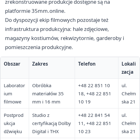
zrekonstruowane produkcje dostępne są na
platformie 35mm.online.
Do dyspozycji ekip filmowych pozostaje też
infrastruktura produkcyjna: hale zdjęciowe,
magazyny kostiumów, rekwizytornie, garderoby i
pomieszczenia produkcyjne.
Obszar
Zakres
Telefon
Lokali
zacja
Laborator
Obróbka
+48 22 851 10
ul.
ium
materiałów 35
18, +48 22 851
Chełm
filmowe
mm i 16 mm
10 19
ska 21
Postprod
Studio z
+48 22 841 54
ul.
ukcja
certyfikacją Dolby
11, +48 22 851
Chełm
dźwięku
Digital i THX
10 23
ska 21