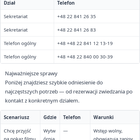
Dział
Telefon
Sekretariat
+48 22 841 26 35
Sekretariat
+48 22 841 26 83
Telefon ogólny
+48 +48 22 841 12 13-19
Telefon ogólny
+48 +48 22 840 00 30-39
Najważniejsze sprawy
Poniżej znajdziesz szybkie odniesienie do
najczęstszych potrzeb — od rezerwacji zwiedzania po
kontakt z konkretnym działem.
Scenariusz
Gdzie
Telefon
Warunki
Chcę przyjść
Wytw
—
Wstęp wolny,
na pokaz filmu
órnia
obowiązują zapisy