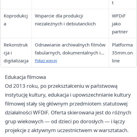
t
Koprodukcj
Wsparcie dla produkcji
WFDiF
a
niezależnych i debiutanckich
jako
partner
Rekonstruk
Odnawianie archiwalnych filmów
Platforma
cja i
fabularnych, dokumentalnych i
35mm.on
digitalizacja
kronik
line
Pokaż więcej
Edukacja filmowa
Od 2013 roku, po przekształceniu w państwową
instytucję kultury, edukacja i upowszechnianie kultury
filmowej stały się głównym przedmiotem statutowej
działalności WFDiF. Oferta skierowana jest do różnych
grup wiekowych — od dzieci po dorosłych — i łączy
projekcje z aktywnym uczestnictwem w warsztatach.