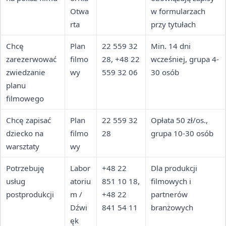
Otwa
w formularzach
rta
przy tytułach
Chcę
Plan
22 559 32
Min. 14 dni
zarezerwować
filmo
28, +48 22
wcześniej, grupa 4-
zwiedzanie
wy
559 32 06
30 osób
planu
filmowego
Chcę zapisać
Plan
22 559 32
Opłata 50 zł/os.,
dziecko na
filmo
28
grupa 10-30 osób
warsztaty
wy
Potrzebuję
Labor
+48 22
Dla produkcji
usług
atoriu
851 10 18,
filmowych i
postprodukcji
m /
+48 22
partnerów
Dźwi
841 54 11
branżowych
ęk