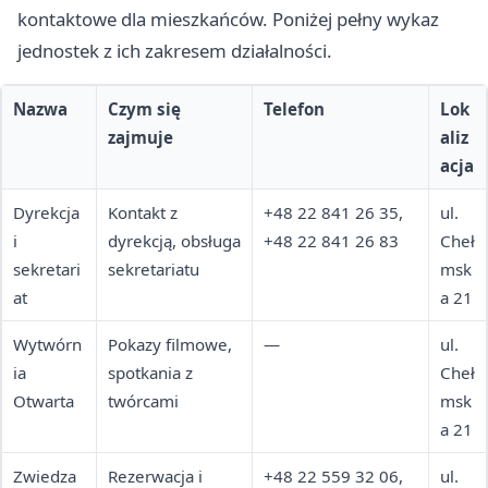
kontaktowe dla mieszkańców. Poniżej pełny wykaz
jednostek z ich zakresem działalności.
Nazwa
Czym się
Telefon
Lok
zajmuje
aliz
acja
Dyrekcja
Kontakt z
+48 22 841 26 35,
ul.
i
dyrekcją, obsługa
+48 22 841 26 83
Cheł
sekretari
sekretariatu
msk
at
a 21
Wytwórn
Pokazy filmowe,
—
ul.
ia
spotkania z
Cheł
Otwarta
twórcami
msk
a 21
Zwiedza
Rezerwacja i
+48 22 559 32 06,
ul.