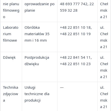
nie planu
oprowadzanie po
48 693 777 742, 22
Cheł
filmoweg
planie
559 32 28
msk
o
a 21
Laborato
Obróbka
+48 22 851 10 18,
ul.
rium
materiałów 35
+48 22 851 10 19
Cheł
filmowe
mm i 16 mm
msk
a 21
Dźwięk
Postprodukcja
+48 22 841 54 11,
ul.
dźwięku
+48 22 851 10 23
Cheł
msk
a 21
Technika
Usługi
—
ul.
zdjęciow
techniczne dla
Cheł
a
produkcji
msk
a 21