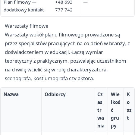
Plan filmowy —
+48 693
—
dodatkowy kontakt
777 742
Warsztaty filmowe
Warsztaty wokół planu filmowego prowadzone są
przez specjalistów pracujących na co dzień w branży, z
doświadczeniem w edukacji. Łączą wymiar
teoretyczny z praktycznym, pozwalając uczestnikom
na chwilę wcielić się w rolę charakteryzatora,
scenografa, kostiumografa czy aktora.
Nazwa
Odbiorcy
Cz
Wie
K
as
lkoś
o
tr
ć
sz
wa
gru
t
nia
py