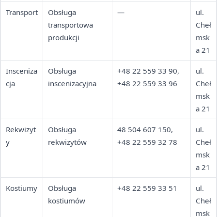
Transport
Obsługa
—
ul.
transportowa
Cheł
produkcji
msk
a 21
Insceniza
Obsługa
+48 22 559 33 90,
ul.
cja
inscenizacyjna
+48 22 559 33 96
Cheł
msk
a 21
Rekwizyt
Obsługa
48 504 607 150,
ul.
y
rekwizytów
+48 22 559 32 78
Cheł
msk
a 21
Kostiumy
Obsługa
+48 22 559 33 51
ul.
kostiumów
Cheł
msk