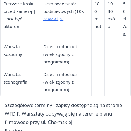
Pierwsze kroki
Uczniowie szkół
18
10-
5
przed kamerą |
podstawowych (10-14
0
30
0
Chcę być
lat) i średnich (15-19
mi
osó
zł
Pokaż więcej
aktorem
lat)
nut
b
/o
s.
Warsztat
Dzieci i młodzież
—
—
—
kostiumy
(wiek zgodny z
programem)
Warsztat
Dzieci i młodzież
—
—
—
scenografia
(wiek zgodny z
programem)
Szczegółowe terminy i zapisy dostępne są na stronie
WFDiF. Warsztaty odbywają się na terenie planu
filmowego przy ul. Chełmskiej.
Parking