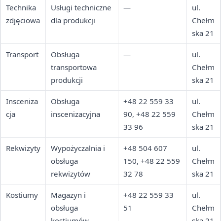
Technika
Usługi techniczne
—
ul.
zdjęciowa
dla produkcji
Chełm
ska 21
Transport
Obsługa
—
ul.
transportowa
Chełm
produkcji
ska 21
Insceniza
Obsługa
+48 22 559 33
ul.
cja
inscenizacyjna
90, +48 22 559
Chełm
33 96
ska 21
Rekwizyty
Wypożyczalnia i
+48 504 607
ul.
obsługa
150, +48 22 559
Chełm
rekwizytów
32 78
ska 21
Kostiumy
Magazyn i
+48 22 559 33
ul.
obsługa
51
Chełm
kostiumów
ska 21