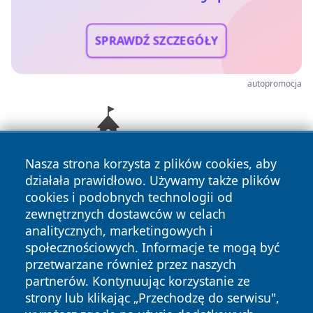
SPRAWDŹ SZCZEGÓŁY
autopromocja
Nasza strona korzysta z plików cookies, aby
działała prawidłowo. Używamy także plików
cookies i podobnych technologii od
zewnętrznych dostawców w celach
analitycznych, marketingowych i
społecznościowych. Informacje te mogą być
przetwarzane również przez naszych
Copyright © 2026 echowarszawy.pl Wszystkie prawa
partnerów. Kontynuując korzystanie ze
zastrzeżone.
strony lub klikając „Przechodzę do serwisu",