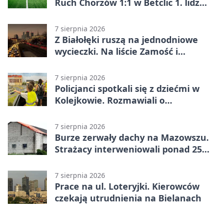
Ruch Chorzów 1:1 w Betclic 1. lidze.
Lider stracił punkty u siebie
7 sierpnia 2026
Z Białołęki ruszą na jednodniowe
wycieczki. Na liście Zamość i
Kraków
7 sierpnia 2026
Policjanci spotkali się z dziećmi w
Kolejkowie. Rozmawiali o
wakacyjnych zagrożeniach
7 sierpnia 2026
Burze zerwały dachy na Mazowszu.
Strażacy interweniowali ponad 250
razy
7 sierpnia 2026
Prace na ul. Loteryjki. Kierowców
czekają utrudnienia na Bielanach