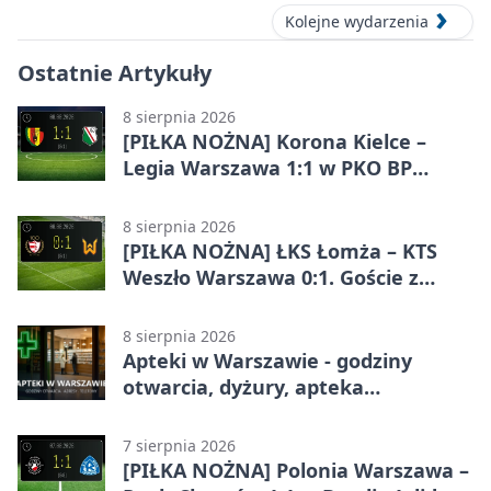
Kolejne wydarzenia
Ostatnie Artykuły
8 sierpnia 2026
[PIŁKA NOŻNA] Korona Kielce –
Legia Warszawa 1:1 w PKO BP
Ekstraklasie. Goście wypuścili
zwycięstwo z rąk
8 sierpnia 2026
[PIŁKA NOŻNA] ŁKS Łomża – KTS
Weszło Warszawa 0:1. Goście z
Warszawy z ważnym zwycięstwem
w Betclic 3. Lidze Grupa 1 (Grupa I)
8 sierpnia 2026
Apteki w Warszawie - godziny
otwarcia, dyżury, apteka
całodobowa
7 sierpnia 2026
[PIŁKA NOŻNA] Polonia Warszawa –