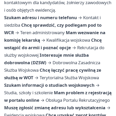
kontaktowym dla kandydatów, żołnierzy zawodowych
i osób objętych ewidencją.
Szukam adresu i numeru telefonu
→
Kontakt i
siedziba
Chcę sprawdzić, czy podlegam pod to
WCR
→
Teren administrowany
Mam wezwanie na
komisję lekarską
→
Kwalifikacja wojskowa
Chcę
wstąpić do armii i poznać opcje
→
Rekrutacja do
służby wojskowej
Interesuje mnie służba
dobrowolna (DZSW)
→
Dobrowolna Zasadnicza
Służba Wojskowa
Chcę łączyć pracę cywilną ze
służbą w WOT
→
Terytorialna Służba Wojskowa
Szukam informacji o studiach wojskowych
→
Studia, szkoły i szkolenie
Mam problem z rejestracją
w portalu online
→
Obsługa Portalu Rekrutacyjnego
Muszę zgłosić zmianę adresu lub wykształcenia
→
Ewidencja wojskowa
Chcę uzyskać zwrot kosztów