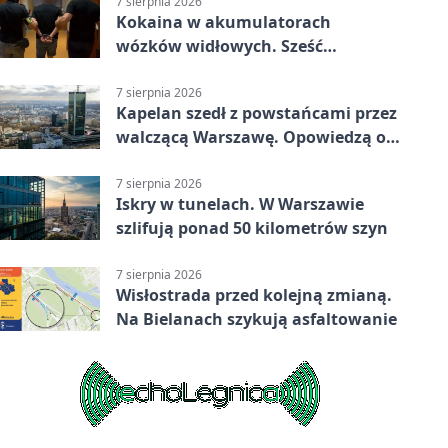
7 sierpnia 2026
Kokaina w akumulatorach
wózków widłowych. Sześć
zatrzymań w pięciu
województwach
7 sierpnia 2026
Kapelan szedł z powstańcami przez
walczącą Warszawę. Opowiedzą o
nim w muzeum
7 sierpnia 2026
Iskry w tunelach. W Warszawie
szlifują ponad 50 kilometrów szyn
7 sierpnia 2026
Wisłostrada przed kolejną zmianą.
Na Bielanach szykują asfaltowanie