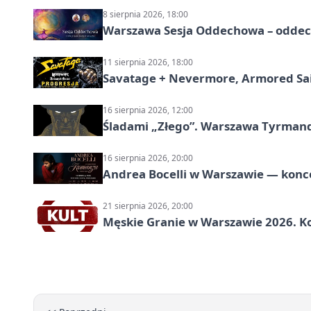
8 sierpnia 2026, 18:00
Warszawa Sesja Oddechowa – oddech
11 sierpnia 2026, 18:00
Savatage + Nevermore, Armored Sai
16 sierpnia 2026, 12:00
Śladami „Złego”. Warszawa Tyrman
16 sierpnia 2026, 20:00
Andrea Bocelli w Warszawie — konce
21 sierpnia 2026, 20:00
Męskie Granie w Warszawie 2026. Ko