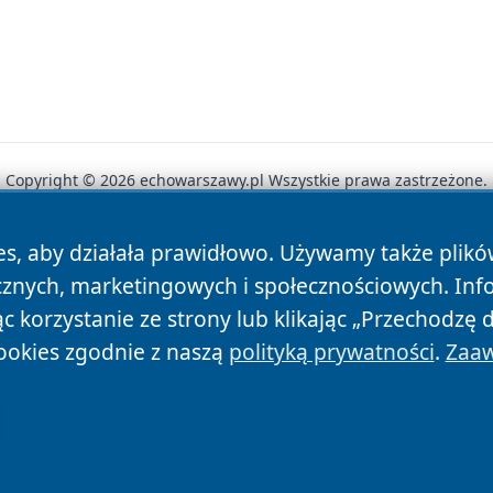
Copyright © 2026 echowarszawy.pl Wszystkie prawa zastrzeżone.
es, aby działała prawidłowo. Używamy także plik
News
Autorzy
Polityka Prywatności
Polityka Cookie
cznych, marketingowych i społecznościowych. Inf
 korzystanie ze strony lub klikając „Przechodzę 
ookies zgodnie z naszą
polityką prywatności
.
Zaaw