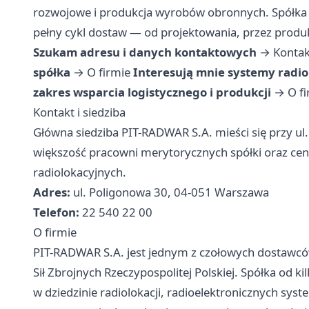
rozwojowe i produkcja wyrobów obronnych. Spółka n
pełny cykl dostaw — od projektowania, przez produk
Szukam adresu i danych kontaktowych
→
Kontak
spółka
→
O firmie
Interesują mnie systemy radio
zakres wsparcia logistycznego i produkcji
→
O f
Kontakt i siedziba
Główna siedziba PIT-RADWAR S.A. mieści się przy ul.
większość pracowni merytorycznych spółki oraz cen
radiolokacyjnych.
Adres:
ul. Poligonowa 30, 04-051 Warszawa
Telefon:
22 540 22 00
O firmie
PIT-RADWAR S.A. jest jednym z czołowych dostawców 
Sił Zbrojnych Rzeczypospolitej Polskiej. Spółka od 
w dziedzinie radiolokacji, radioelektronicznych sy