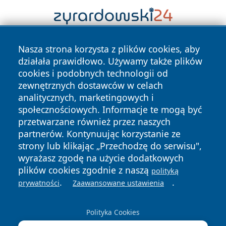
Nasza strona korzysta z plików cookies, aby
działała prawidłowo. Używamy także plików
cookies i podobnych technologii od
zewnętrznych dostawców w celach
analitycznych, marketingowych i
Copyright © 2026 echowarszawy.pl Wszystkie prawa
społecznościowych. Informacje te mogą być
zastrzeżone.
przetwarzane również przez naszych
partnerów. Kontynuując korzystanie ze
strony lub klikając „Przechodzę do serwisu",
Polityka
Polityka
wyrażasz zgodę na użycie dodatkowych
News
Autorzy
Prywatności
Cookies
plików cookies zgodnie z naszą
polityką
.
.
prywatności
Zaawansowane ustawienia
Polityka Cookies