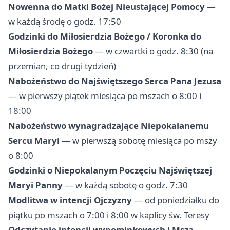
Nowenna do Matki Bożej Nieustającej Pomocy
—
w każdą środę o godz. 17:50
Godzinki do Miłosierdzia Bożego / Koronka do
Miłosierdzia Bożego
— w czwartki o godz. 8:30 (na
przemian, co drugi tydzień)
Nabożeństwo do Najświętszego Serca Pana Jezusa
— w pierwszy piątek miesiąca po mszach o 8:00 i
18:00
Nabożeństwo wynagradzające Niepokalanemu
Sercu Maryi
— w pierwszą sobotę miesiąca po mszy
o 8:00
Godzinki o Niepokalanym Poczęciu Najświętszej
Maryi Panny
— w każdą sobotę o godz. 7:30
Modlitwa w intencji Ojczyzny
— od poniedziałku do
piątku po mszach o 7:00 i 8:00 w kaplicy św. Teresy
Odczytanie intencji wypominkowych i Msza